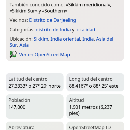
También conocido como:
«
Sikkim meridional
»,
«
Sikkim Sur
» y «
Southern
»
Vecinos:
Distrito de Darjeeling
Categorías:
distrito de India
y
localidad
Ubicación:
Sikkim
,
India oriental
,
India
,
Asia del
Sur
,
Asia
Ver en Open­Street­Map
Latitud del centro
Longitud del centro
27.3333° o 27° 20′ norte
88.4167° o 88° 25′ este
Población
Altitud
147,000
1,901 metros (6,237
pies)
Abreviatura
Open­Street­Map ID