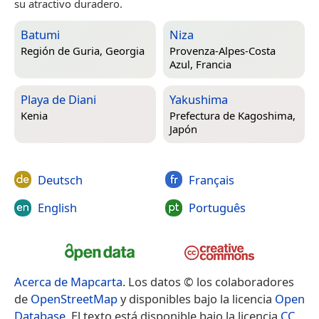
su atractivo duradero.
Batumi
Niza
Región de Guria, Georgia
Provenza-Alpes-Costa
Azul, Francia
Playa de Diani
Yakushima
Kenia
Prefectura de Kagoshima,
Japón
Deutsch
Français
English
Português
Acerca de Mapcarta
. Los datos © los colaboradores
de
OpenStreetMap
y disponibles bajo la licencia
Open
Database
. El texto está disponible bajo la licencia
CC