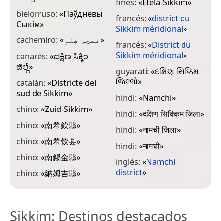
finés:
«
Etelä-Sikkim
»
(
bielorruso:
«
Паўднёвы
francés:
«
district du
i
Сыкім
»
Sikkim méridional
»
S
cachemiro:
«
نمچی ضِلہٕ
»
francés:
«
District du
i
Sikkim méridional
»
S
canarés:
«
ದಕ್ಷಿಣ ಸಿಕ್ಕಿಂ
ಜಿಲ್ಲೆ
»
guyaratí:
«
દક્ષિણ સિક્કિમ
j
જિલ્લો
»
catalán:
«
Districte del
m
sud de Sikkim
»
hindi:
«
Namchi
»
സ
chino:
«
Zuid-Sikkim
»
hindi:
«
दक्षिण सिक्किम जिला
»
m
chino:
«
南希欽縣
»
hindi:
«
नामची जिला
»
n
S
chino:
«
南希钦县
»
hindi:
«
नामची
»
n
chino:
«
南錫金縣
»
inglés:
«
Namchi
S
district
»
chino:
«
納姆吉縣
»
Sikkim
: Destinos destacados