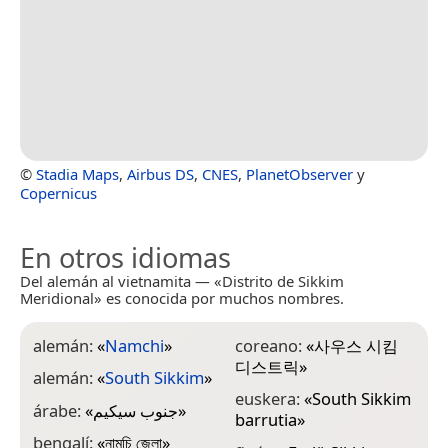
©
Stadia Maps
,
Airbus DS
,
CNES
,
PlanetObserver
y
Copernicus
En otros idiomas
Del alemán al vietnamita — «Distrito de Sikkim
Meridional» es conocida por muchos nombres.
alemán:
«
Namchi
»
coreano:
«
사우스 시킴
i
디스트릭
»
D
alemán:
«
South Sikkim
»
euskera:
«
South Sikkim
i
árabe:
«
جنوب سيكيم
»
barrutia
»
i
bengalí:
«
নামচি জেলা
»