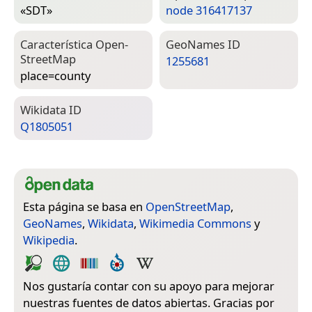
«SDT»
node 316417137
Característica Open­
Geo­Names ID
Street­Map
1255681
place=­county
Wiki­data ID
Q1805051
Esta página se basa en
OpenStreetMap
,
GeoNames
,
Wikidata
,
Wikimedia Commons
y
Wikipedia
.
Nos gustaría contar con su apoyo para mejorar
nuestras fuentes de datos abiertas. Gracias por