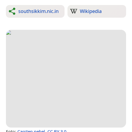
southsikkim.nic.in
Wikipedia
Foto:
Carsten.nebel
,
CC BY 3.0
.