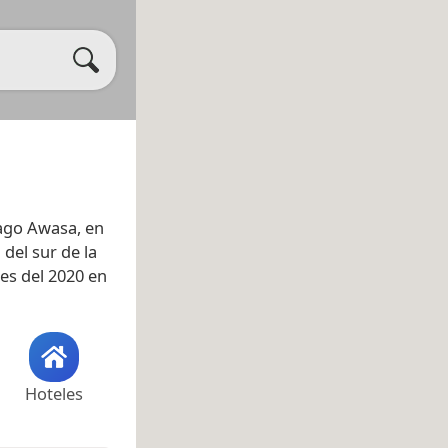
 lago Awasa, en
 del sur de la
les del 2020 en
Hoteles