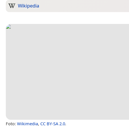
Wikipedia
Foto:
Wikimedia
,
CC BY-SA 2.0
.