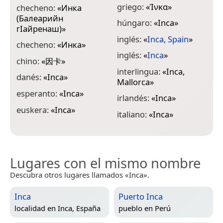
n
griego:
«
Ίνκα
»
checheno:
«
Инка
(Балеарийн
n
húngaro:
«
Inca
»
гӀайренаш)
»
«
inglés:
«
Inca, Spain
»
checheno:
«
Инка
»
n
inglés:
«
Inca
»
chino:
«
因卡
»
o
interlingua:
«
Inca,
danés:
«
Inca
»
p
Mallorca
»
esperanto:
«
Inca
»
p
irlandés:
«
Inca
»
euskera:
«
Inca
»
r
italiano:
«
Inca
»
Lugares con el mismo nombre
Descubra otros lugares llamados «Inca».
Inca
Puerto Inca
localidad en
Inca, España
pueblo en
Perú