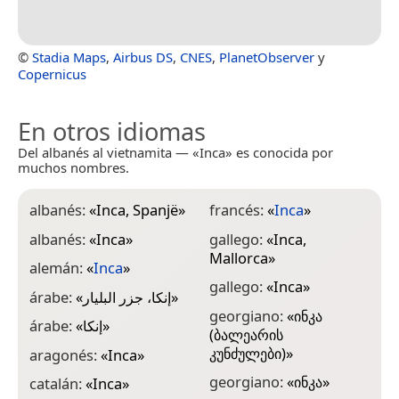
©
Stadia Maps
,
Airbus DS
,
CNES
,
PlanetObserver
y
Copernicus
En otros idiomas
Del albanés al vietnamita — «Inca» es conocida por
muchos nombres.
albanés:
«
Inca, Spanjë
»
francés:
«
Inca
»
j
albanés:
«
Inca
»
gallego:
«
Inca,
l
Mallorca
»
alemán:
«
Inca
»
l
gallego:
«
Inca
»
árabe:
«
إنكا، جزر البليار
»
m
georgiano:
«
ინკა
S
árabe:
«
إنكا
»
(ბალეარის
m
კუნძულები)
»
aragonés:
«
Inca
»
m
georgiano:
«
ინკა
»
catalán:
«
Inca
»