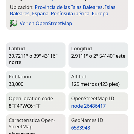
Ubicación:
Provincia de las Islas Baleares
,
Islas
Baleares
,
España
,
Península ibérica
,
Europa
Ver en Open­Street­Map
Latitud
Longitud
39.7211° o 39° 43′ 16″
2.9111° o 2° 54′ 40″ este
norte
Población
Altitud
33,000
129 metros (423 pies)
Open location code
Open­Street­Map ID
8FF4PWC6+FF
node 26486417
Característica Open­
Geo­Names ID
Street­Map
6533948
place=­town