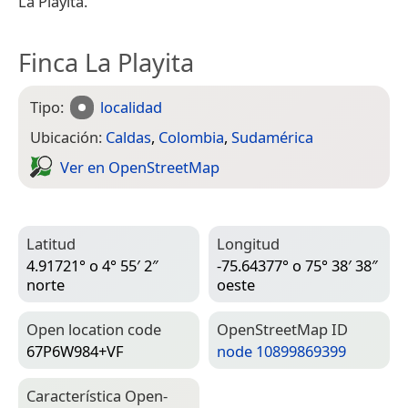
La Playita.
Finca La Playita
Tipo:
localidad
Ubicación:
Caldas
,
Colombia
,
Sudamérica
Ver en Open­Street­Map
Latitud
Longitud
4.91721° o 4° 55′ 2″
-75.64377° o 75° 38′ 38″
norte
oeste
Open location code
Open­Street­Map ID
67P6W984+VF
node 10899869399
Característica Open­