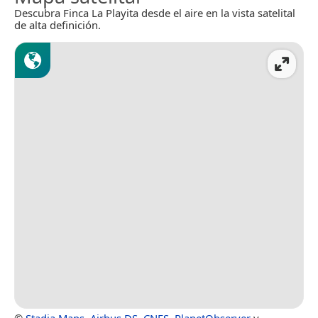
Descubra Finca La Playita desde el aire en la vista satelital
de alta definición.
©
Stadia Maps
,
Airbus DS
,
CNES
,
PlanetObserver
y