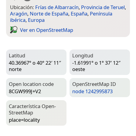
Ubicación:
Frías de Albarracín
,
Provincia de Teruel
,
Aragón
,
Norte de España
,
España
,
Península
ibérica
,
Europa
Ver en Open­Street­Map
Latitud
Longitud
40.36967° o 40° 22′ 11″
-1.61991° o 1° 37′ 12″
norte
oeste
Open location code
Open­Street­Map ID
8CGW999J+V2
node 1242995873
Característica Open­
Street­Map
place=­locality