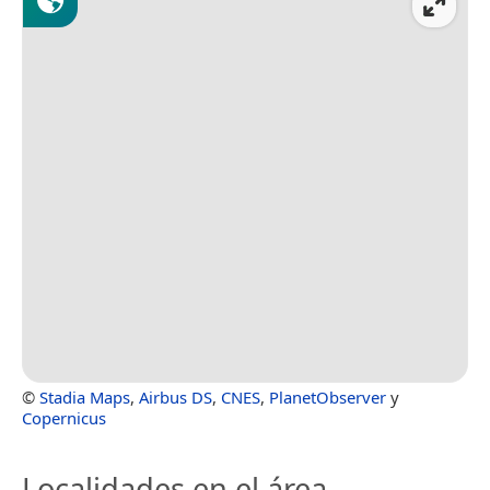
©
Stadia Maps
,
Airbus DS
,
CNES
,
PlanetObserver
y
Copernicus
Localidades en el área