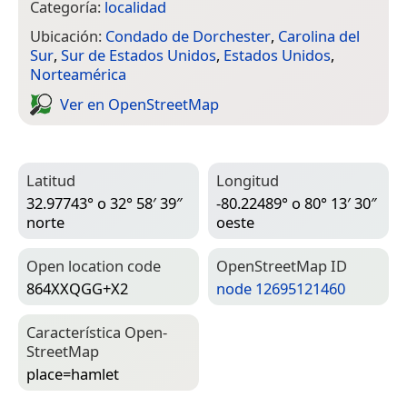
Categoría:
localidad
Ubicación:
Condado de Dorchester
,
Carolina del
Sur
,
Sur de Estados Unidos
,
Estados Unidos
,
Norteamérica
Ver en Open­Street­Map
Latitud
Longitud
32.97743° o 32° 58′ 39″
-80.22489° o 80° 13′ 30″
norte
oeste
Open location code
Open­Street­Map ID
864XXQGG+X2
node 12695121460
Característica Open­
Street­Map
place=­hamlet