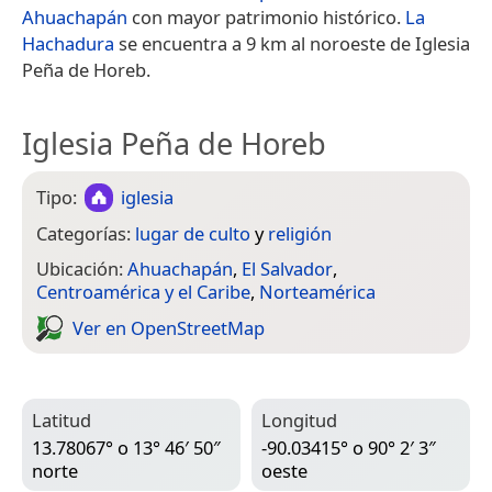
Ahuachapán
con mayor patrimonio histórico.
La
Hachadura
se encuentra a 9 km al noroeste de Iglesia
Peña de Horeb.
Iglesia Peña de Horeb
Tipo:
iglesia
Categorías:
lugar de culto
y
religión
Ubicación:
Ahuachapán
,
El Salvador
,
Centroamérica y el Caribe
,
Norteamérica
Ver en Open­Street­Map
Latitud
Longitud
13.78067° o 13° 46′ 50″
-90.03415° o 90° 2′ 3″
norte
oeste