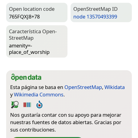
Open location code
Open­Street­Map ID
765FQXJ8+78
node 13570493399
Característica Open­
Street­Map
amenity=­
place_of_worship
Esta página se basa en
OpenStreetMap
,
Wikidata
y
Wikimedia Commons
.
Nos gustaría contar con su apoyo para mejorar
nuestras fuentes de datos abiertas. Gracias por
sus contribuciones.