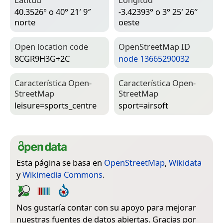
40.3526° o 40° 21′ 9″
-3.42393° o 3° 25′ 26″
norte
oeste
Open location code
Open­Street­Map ID
8CGR9H3G+2C
node 13665290032
Característica Open­
Característica Open­
Street­Map
Street­Map
leisure=­sports_centre
sport=­airsoft
Esta página se basa en
OpenStreetMap
,
Wikidata
y
Wikimedia Commons
.
Nos gustaría contar con su apoyo para mejorar
nuestras fuentes de datos abiertas. Gracias por