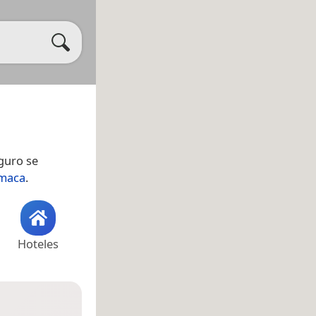
guro se
maca
.
Hoteles