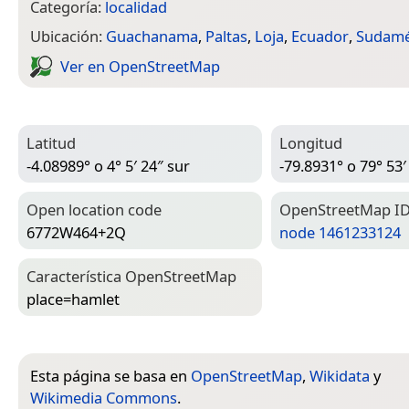
Categoría:
localidad
Ubicación:
Guachanama
,
Paltas
,
Loja
,
Ecuador
,
Sudamé
Ver en Open­Street­Map
Latitud
Longitud
-4.08989° o 4° 5′ 24″ sur
-79.8931° o 79° 53′
Open location code
Open­Street­Map I
6772W464+2Q
node 1461233124
Característica Open­Street­Map
place=­hamlet
Esta página se basa en
OpenStreetMap
,
Wikidata
y
Wikimedia Commons
.