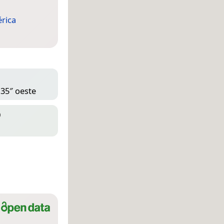
rica
 35″ oeste
D