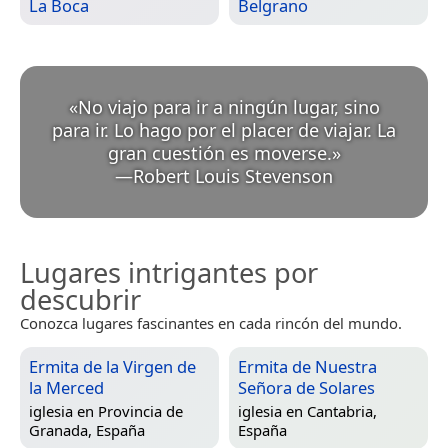
La Boca
Belgrano
«
No viajo para ir a ningún lugar, sino
para ir. Lo hago por el placer de viajar. La
gran cuestión es moverse.
»
—
Robert Louis Stevenson
Lugares intrigantes por
descubrir
Conozca lugares fascinantes en cada rincón del mundo.
Ermita de la Virgen de
Ermita de Nuestra
la Merced
Señora de Solares
iglesia en
Provincia de
iglesia en
Cantabria,
Granada, España
España