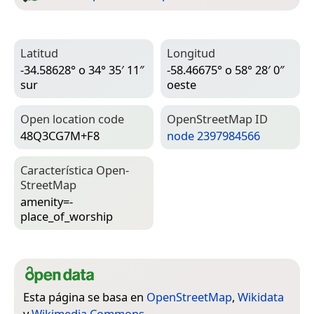
Latitud
Longitud
-34.58628° o 34° 35′ 11″
-58.46675° o 58° 28′ 0″
sur
oeste
Open location code
Open­Street­Map ID
48Q3CG7M+F8
node 2397984566
Característica Open­
Street­Map
amenity=­
place_of_worship
Esta página se basa en
OpenStreetMap
,
Wikidata
y
Wikimedia Commons
.