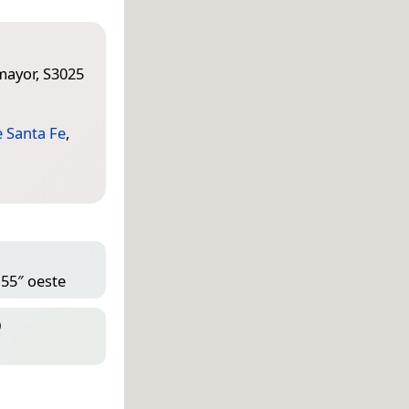
mayor, S3025
e Santa Fe
,
 55″ oeste
D