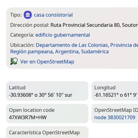
Tipo:
casa consistorial
Dirección postal:
Ruta Provincial Secundaria 80, Souto
Categoría:
edificio gubernamental
Ubicación:
Departamento de Las Colonias
,
Provincia d
Región pampeana
,
Argentina
,
Sudamérica
Ver en Open­Street­Map
Latitud
Longitud
-30.93608° o 30° 56′ 10″ sur
-61.16521° o 61° 9′
Open location code
Open­Street­Map I
47XW3R7M+HW
node 3830021709
Característica Open­Street­Map