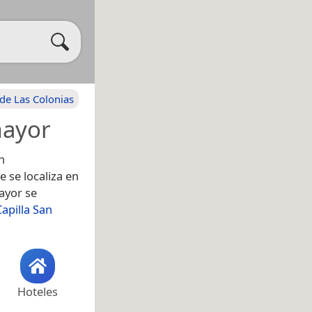
de Las Colonias
mayor
n
 se localiza en
ayor se
Capilla San
Hoteles