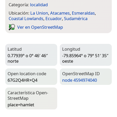
Categoría:
localidad
Ubicación:
La Union
,
Atacames
,
Esmeraldas
,
Coastal Lowlands
,
Ecuador
,
Sudamérica
Ver en Open­Street­Map
Latitud
Longitud
0.77939° o 0° 46′ 46″
-79.85964° o 79° 51′ 35″
norte
oeste
Open location code
Open­Street­Map ID
67G2Q4HR+Q4
node 4594974040
Característica Open­
Street­Map
place=­hamlet