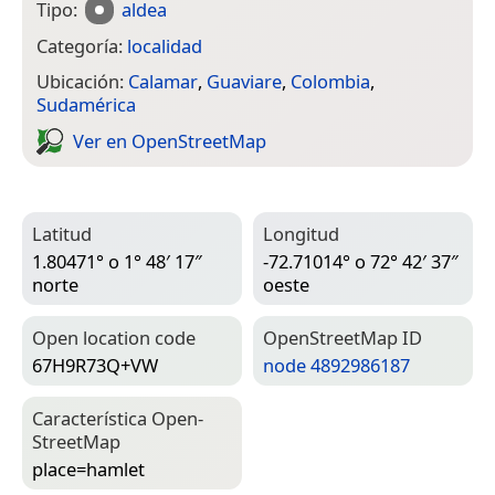
Tipo:
aldea
Categoría:
localidad
Ubicación:
Calamar
,
Guaviare
,
Colombia
,
Sudamérica
Ver en Open­Street­Map
Latitud
Longitud
1.80471° o 1° 48′ 17″
-72.71014° o 72° 42′ 37″
norte
oeste
Open location code
Open­Street­Map ID
67H9R73Q+VW
node 4892986187
Característica Open­
Street­Map
place=­hamlet