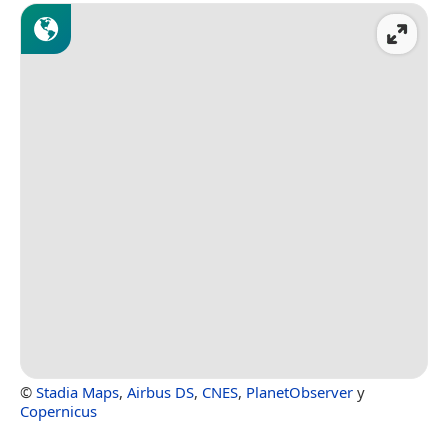
©
Stadia Maps
,
Airbus DS
,
CNES
,
PlanetObserver
y
Copernicus