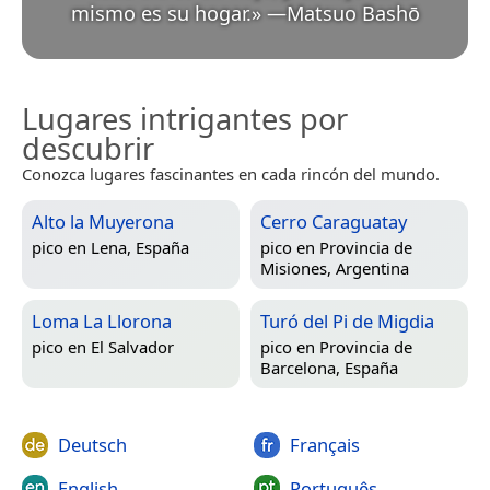
mismo es su hogar.
»
—
Matsuo Bashō
Lugares intrigantes por
descubrir
Conozca lugares fascinantes en cada rincón del mundo.
Alto la Muyerona
Cerro Caraguatay
pico en
Lena, España
pico en
Provincia de
Misiones, Argentina
Loma La Llorona
Turó del Pi de Migdia
pico en
El Salvador
pico en
Provincia de
Barcelona, España
Deutsch
Français
English
Português