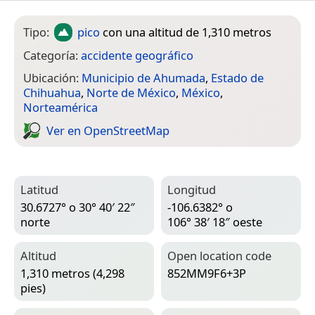
Tipo:
pico
con una altitud de 1,310 metros
Categoría:
accidente geográfico
Ubicación:
Municipio de Ahumada
,
Estado de
Chihuahua
,
Norte de México
,
México
,
Norteamérica
Ver en Open­Street­Map
Latitud
Longitud
30.6727° o 30° 40′ 22″
-106.6382° o
norte
106° 38′ 18″ oeste
Altitud
Open location code
1,310 metros (4,298
852MM9F6+3P
pies)