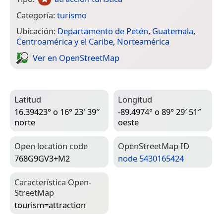
Categoría:
turismo
Ubicación:
Departamento de Petén
,
Guatemala
,
Centroamérica y el Caribe
,
Norteamérica
Ver en Open­Street­Map
Latitud
Longitud
16.39423° o 16° 23′ 39″
-89.4974° o 89° 29′ 51″
norte
oeste
Open location code
Open­Street­Map ID
768G9GV3+M2
node 5430165424
Característica Open­
Street­Map
tourism=­attraction