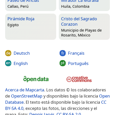
Paseo de Anclas
Mirador La Muralla
Callao, Perú
Huila, Colombia
Pirámide Roja
Cristo del Sagrado
Corazon
Egipto
Municipio de Playas de
Rosarito, México
Deutsch
Français
English
Português
Acerca de Mapcarta
. Los datos © los colaboradores
de
OpenStreetMap
y disponibles bajo la licencia
Open
Database
. El texto está disponible bajo la licencia
CC
BY-SA 4.0
, excepto las fotos, las direcciones y el
mapa. Foto:
Dennis Jarvis
,
CC BY-SA 2.0
.