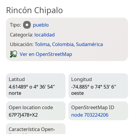
Rincón Chipalo
Tipo:
pueblo
Categoría:
localidad
Ubicación:
Tolima
,
Colombia
,
Sudamérica
Ver en Open­Street­Map
Latitud
Longitud
4.61489° o 4° 36′ 54″
-74.885° o 74° 53′ 6″
norte
oeste
Open location code
Open­Street­Map ID
67P7J478+X2
node 703224206
Característica Open­