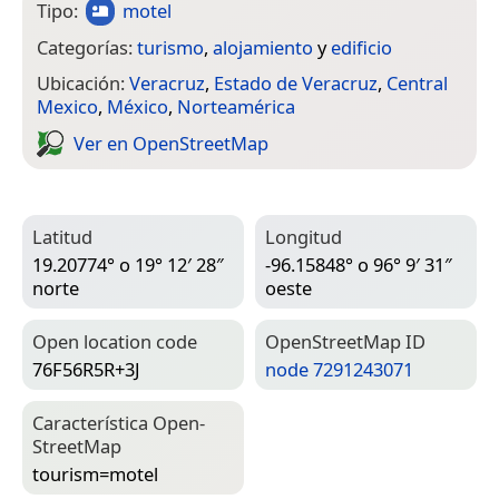
Tipo:
motel
Categorías:
turismo
,
alojamiento
y
edificio
Ubicación:
Veracruz
,
Estado de Veracruz
,
Central
Mexico
,
México
,
Norteamérica
Ver en Open­Street­Map
Latitud
Longitud
19.20774° o 19° 12′ 28″
-96.15848° o 96° 9′ 31″
norte
oeste
Open location code
Open­Street­Map ID
76F56R5R+3J
node 7291243071
Característica Open­
Street­Map
tourism=­motel