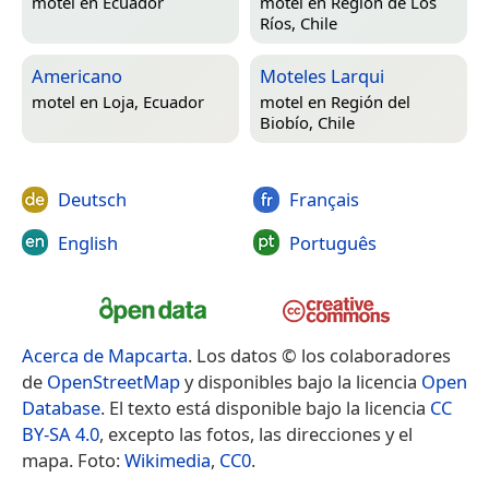
motel en
Ecuador
motel en
Región de Los
Ríos, Chile
Americano
Moteles Larqui
motel en
Loja, Ecuador
motel en
Región del
Biobío, Chile
Deutsch
Français
English
Português
Acerca de Mapcarta
. Los datos © los colaboradores
de
OpenStreetMap
y disponibles bajo la licencia
Open
Database
. El texto está disponible bajo la licencia
CC
BY-SA 4.0
, excepto las fotos, las direcciones y el
mapa. Foto:
Wikimedia
,
CC0
.