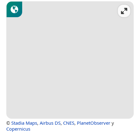
©
Stadia Maps
,
Airbus DS
,
CNES
,
PlanetObserver
y
Copernicus