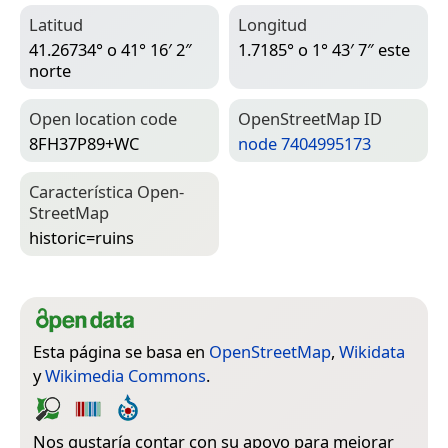
Latitud
Longitud
41.26734° o 41° 16′ 2″
1.7185° o 1° 43′ 7″ este
norte
Open location code
Open­Street­Map ID
8FH37P89+WC
node 7404995173
Característica Open­
Street­Map
historic=­ruins
Esta página se basa en
OpenStreetMap
,
Wikidata
y
Wikimedia Commons
.
Nos gustaría contar con su apoyo para mejorar