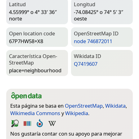
Latitud
Longitud
4.55999° o 4° 33′ 36″
-74.08425° o 74° 5′ 3″
norte
oeste
Open location code
Open­Street­Map ID
67P7HW58+X8
node 746872011
Característica Open­
Wiki­data ID
Street­Map
Q7419607
place=­neighbourhood
Esta página se basa en
OpenStreetMap
,
Wikidata
,
Wikimedia Commons
y
Wikipedia
.
Nos gustaría contar con su apoyo para mejorar