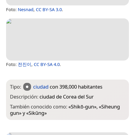
Foto:
Nesnad
,
CC BY-SA 3.0
.
Foto:
전진이
,
CC BY-SA 4.0
.
Tipo:
ciudad
con 398,000 habitantes
Descripción:
ciudad de Corea del Sur
También conocido como:
«
Shikō-gun
», «
Siheung
gun
» y «
Sikŭng
»