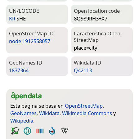
UN/LOCODE
Open location code
KR
SHE
8Q989RH3+X7
Open­Street­Map ID
Característica Open­
Street­Map
node 1912558057
place=­city
Geo­Names ID
Wiki­data ID
1837364
Q42113
Esta página se basa en
OpenStreetMap
,
GeoNames
,
Wikidata
,
Wikimedia Commons
y
Wikipedia
.