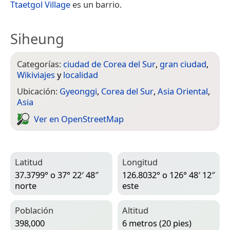
Ttaetgol Village
es un barrio.
Siheung
Categorías:
ciudad de Corea del Sur
,
gran ciudad
,
Wikiviajes
y
localidad
Ubicación:
Gyeonggi
,
Corea del Sur
,
Asia Oriental
,
Asia
Ver en Open­Street­Map
Latitud
Longitud
37.3799° o 37° 22′ 48″
126.8032° o 126° 48′ 12″
norte
este
Población
Altitud
398,000
6 metros (20 pies)