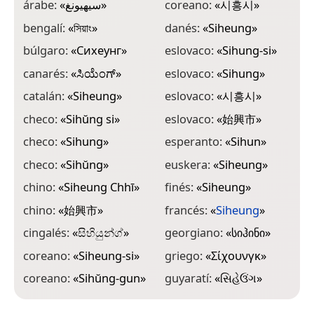
árabe:
«
سيهيونغ
»
coreano:
«
시흥시
»
i
bengalí:
«
সিয়াং
»
danés:
«
Siheung
»
i
búlgaro:
«
Сихеунг
»
eslovaco:
«
Sihung-si
»
i
canarés:
«
ಸಿಯೆಂಗ್
»
eslovaco:
«
Sihung
»
i
catalán:
«
Siheung
»
eslovaco:
«
시흥시
»
i
checo:
«
Sihŭng si
»
eslovaco:
«
始興市
»
i
checo:
«
Sihung
»
esperanto:
«
Sihun
»
j
checo:
«
Sihŭng
»
euskera:
«
Siheung
»
l
chino:
«
Siheung Chhī
»
finés:
«
Siheung
»
l
chino:
«
始興市
»
francés:
«
Siheung
»
m
cingalés:
«
සිහියුන්ග්
»
georgiano:
«
სიჰინი
»
m
coreano:
«
Siheung-si
»
griego:
«
Σίχουνγκ
»
m
coreano:
«
Sihŭng-gun
»
guyaratí:
«
સિહેઉંગ
»
m