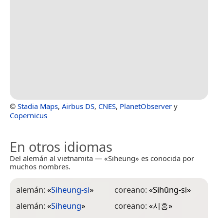
©
Stadia Maps
,
Airbus DS
,
CNES
,
PlanetObserver
y
Copernicus
En otros idiomas
Del alemán al vietnamita — «Siheung» es conocida por
muchos nombres.
alemán:
«
Siheung-si
»
coreano:
«
Sihŭng-si
»
h
alemán:
«
Siheung
»
coreano:
«
시흥
»
h