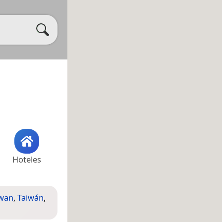
Hoteles
iwan
,
Taiwán
,