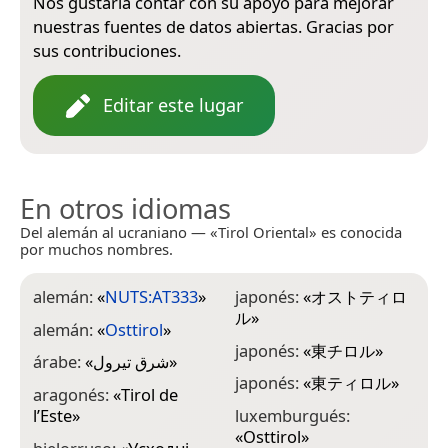
Nos gustaría contar con su apoyo para mejorar
nuestras fuentes de datos abiertas. Gracias por
sus contribuciones.
Editar este lugar
En otros idiomas
Del alemán al ucraniano — «Tirol Oriental» es conocida
por muchos nombres.
alemán:
«
NUTS:AT333
»
japonés:
«
オストティロ
ル
»
alemán:
«
Osttirol
»
japonés:
«
東チロル
»
árabe:
«
شرق تيرول
»
japonés:
«
東ティロル
»
aragonés:
«
Tirol de
l’Este
»
luxemburgués:
«
Osttirol
»