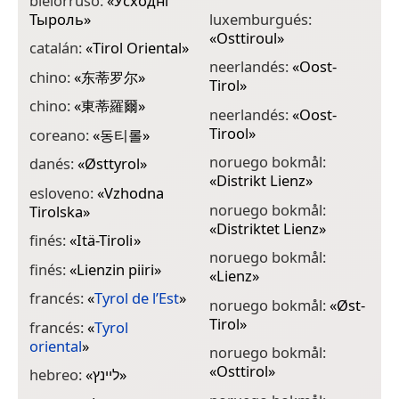
bielorruso:
«
Усходні
Тыроль
»
luxemburgués:
«
Osttiroul
»
catalán:
«
Tirol Oriental
»
neerlandés:
«
Oost-
chino:
«
东蒂罗尔
»
Tirol
»
chino:
«
東蒂羅爾
»
neerlandés:
«
Oost-
Tirool
»
coreano:
«
동티롤
»
noruego bokmål:
danés:
«
Østtyrol
»
«
Distrikt Lienz
»
esloveno:
«
Vzhodna
noruego bokmål:
Tirolska
»
«
Distriktet Lienz
»
finés:
«
Itä-Tiroli
»
noruego bokmål:
finés:
«
Lienzin piiri
»
«
Lienz
»
francés:
«
Tyrol de l’Est
»
noruego bokmål:
«
Øst-
Tirol
»
francés:
«
Tyrol
oriental
»
noruego bokmål:
«
Osttirol
»
hebreo:
«
ליינץ
»