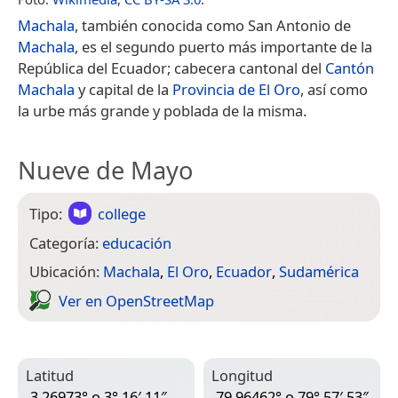
Machala
, también conocida como San Antonio de
Machala
, es el segundo puerto más importante de la
República del Ecuador; cabecera cantonal del
Cantón
Machala
y capital de la
Provincia de El Oro
, así como
la urbe más grande y poblada de la misma.
Nueve de Mayo
Tipo:
college
Categoría:
educación
Ubicación:
Machala
,
El Oro
,
Ecuador
,
Sudamérica
Ver en Open­Street­Map
Latitud
Longitud
-3.26973° o 3° 16′ 11″
-79.96462° o 79° 57′ 53″