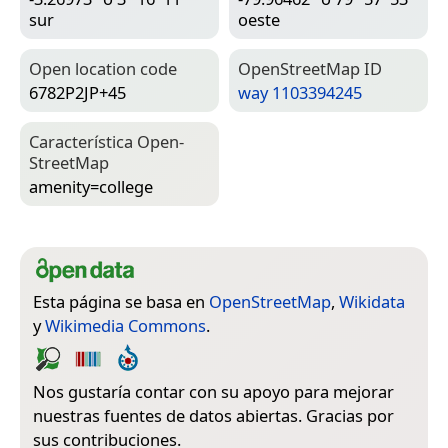
sur
oeste
Open location code
Open­Street­Map ID
6782P2JP+45
way 1103394245
Característica Open­
Street­Map
amenity=­college
Esta página se basa en
OpenStreetMap
,
Wikidata
y
Wikimedia Commons
.
Nos gustaría contar con su apoyo para mejorar
nuestras fuentes de datos abiertas. Gracias por
sus contribuciones.