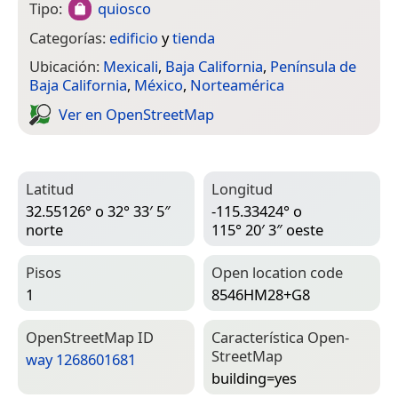
Tipo:
quiosco
Categorías:
edificio
y
tienda
Ubicación:
Mexicali
,
Baja California
,
Península de
Baja California
,
México
,
Norteamérica
Ver en Open­Street­Map
Latitud
Longitud
32.55126° o 32° 33′ 5″
-115.33424° o
norte
115° 20′ 3″ oeste
Pisos
Open location code
1
8546HM28+G8
Open­Street­Map ID
Característica Open­
Street­Map
way 1268601681
building=­yes