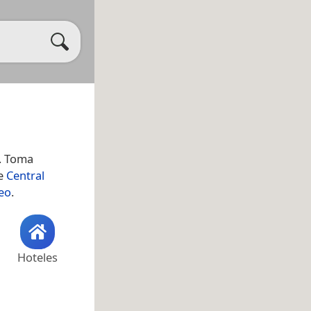
. Toma
de
Central
eo
.
Hoteles