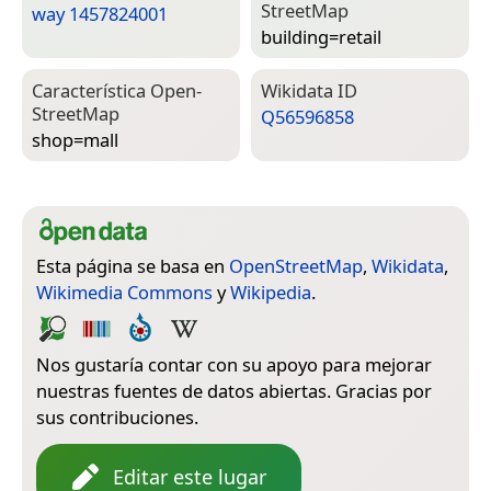
Street­Map
way 1457824001
building=­retail
Característica Open­
Wiki­data ID
Street­Map
Q56596858
shop=­mall
Esta página se basa en
OpenStreetMap
,
Wikidata
,
Wikimedia Commons
y
Wikipedia
.
Nos gustaría contar con su apoyo para mejorar
nuestras fuentes de datos abiertas. Gracias por
sus contribuciones.
Editar este lugar