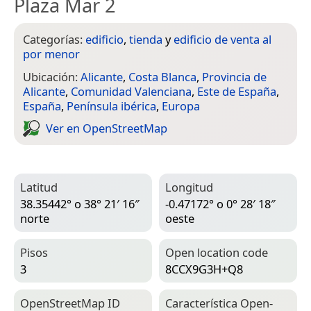
Plaza Mar 2
Categorías:
edificio
,
tienda
y
edificio de venta al
por menor
Ubicación:
Alicante
,
Costa Blanca
,
Provincia de
Alicante
,
Comunidad Valenciana
,
Este de España
,
España
,
Península ibérica
,
Europa
Ver en Open­Street­Map
Latitud
Longitud
38.35442° o 38° 21′ 16″
-0.47172° o 0° 28′ 18″
norte
oeste
Pisos
Open location code
3
8CCX9G3H+Q8
Open­Street­Map ID
Característica Open­