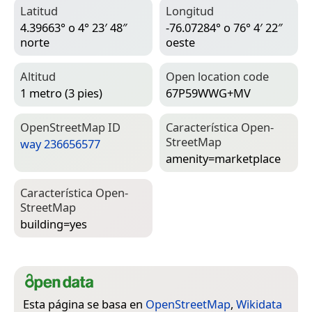
Latitud
Longitud
4.39663° o 4° 23′ 48″
-76.07284° o 76° 4′ 22″
norte
oeste
Altitud
Open location code
1 metro (3 pies)
67P59WWG+MV
Open­Street­Map ID
Característica Open­
Street­Map
way 236656577
amenity=­marketplace
Característica Open­
Street­Map
building=­yes
Esta página se basa en
OpenStreetMap
,
Wikidata