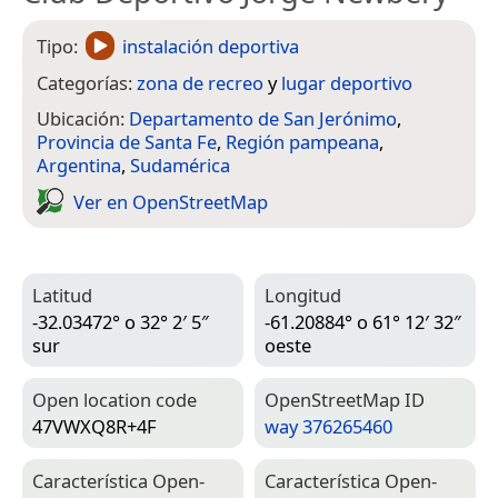
Tipo:
instalación deportiva
Categorías:
zona de recreo
y
lugar deportivo
Ubicación:
Departamento de San Jerónimo
,
Provincia de Santa Fe
,
Región pampeana
,
Argentina
,
Sudamérica
Ver en Open­Street­Map
Latitud
Longitud
-32.03472° o 32° 2′ 5″
-61.20884° o 61° 12′ 32″
sur
oeste
Open location code
Open­Street­Map ID
47VWXQ8R+4F
way 376265460
Característica Open­
Característica Open­