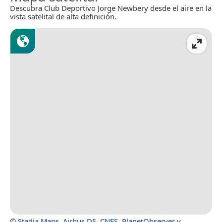
Descubra Club Deportivo Jorge Newbery desde el aire en la
vista satelital de alta definición.
©
Stadia Maps
,
Airbus DS
,
CNES
,
PlanetObserver
y