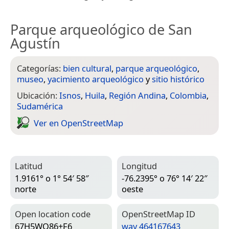
Parque arqueológico de San
Agustín
Categorías:
bien cultural
,
parque arqueológico
,
museo
,
yacimiento arqueológico
y
sitio histórico
Ubicación:
Isnos
,
Huila
,
Región Andina
,
Colombia
,
Sudamérica
Ver en Open­Street­Map
Latitud
Longitud
1.9161° o 1° 54′ 58″
-76.2395° o 76° 14′ 22″
norte
oeste
Open location code
Open­Street­Map ID
67H5WQ86+F6
way 464167643