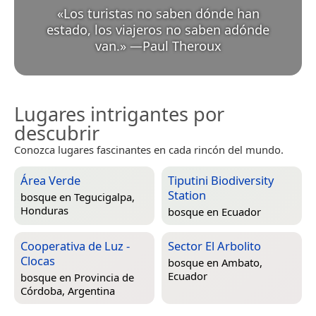
«
Los turistas no saben dónde han
estado, los viajeros no saben adónde
van.
»
—
Paul Theroux
Lugares intrigantes por
descubrir
Conozca lugares fascinantes en cada rincón del mundo.
Área Verde
Tiputini Biodiversity
Station
bosque en
Tegucigalpa,
Honduras
bosque en
Ecuador
Cooperativa de Luz -
Sector El Arbolito
Clocas
bosque en
Ambato,
Ecuador
bosque en
Provincia de
Córdoba, Argentina