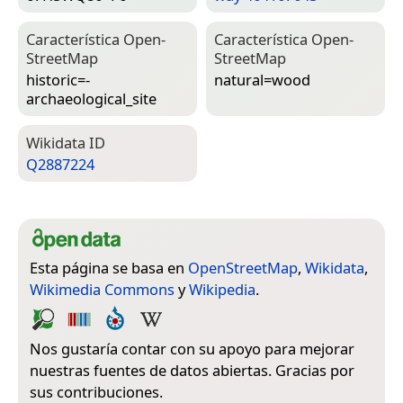
Característica Open­
Característica Open­
Street­Map
Street­Map
historic=­
natural=­wood
archaeological_site
Wiki­data ID
Q2887224
Esta página se basa en
OpenStreetMap
,
Wikidata
,
Wikimedia Commons
y
Wikipedia
.
Nos gustaría contar con su apoyo para mejorar
nuestras fuentes de datos abiertas. Gracias por
sus contribuciones.