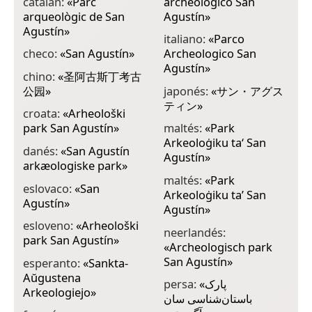
catalán:
«
Parc
archeologico San
arqueològic de San
Agustín
»
Agustín
»
italiano:
«
Parco
checo:
«
San Agustín
»
Archeologico San
Agustín
»
chino:
«
圣阿古斯丁考古
公园
»
japonés:
«
サン・アグス
ティン
»
croata:
«
Arheološki
park San Agustín
»
maltés:
«
Park
Arkeoloġiku ta‘ San
danés:
«
San Agustín
Agustín
»
arkæologiske park
»
maltés:
«
Park
eslovaco:
«
San
Arkeoloġiku ta’ San
Agustín
»
Agustín
»
esloveno:
«
Arheološki
neerlandés:
park San Agustín
»
«
Archeologisch park
San Agustín
»
esperanto:
«
Sankta-
Aŭgustena
persa:
«
پارک
Arkeologiejo
»
باستان‌شناسی سان