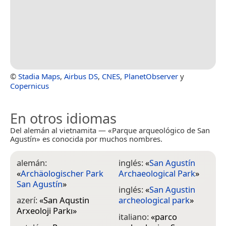
©
Stadia Maps
,
Airbus DS
,
CNES
,
PlanetObserver
y
Copernicus
En otros idiomas
Del alemán al vietnamita — «Parque arqueológico de San
Agustín» es conocida por muchos nombres.
alemán:
inglés:
«
San Agustín
«
Archäologischer Park
Archaeological Park
»
San Agustín
»
inglés:
«
San Agustin
azerí:
«
San Aqustin
archeological park
»
Arxeoloji Parkı
»
italiano:
«
parco