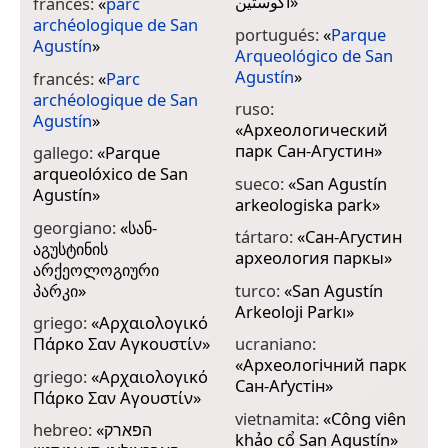
آگوستین
»
francés:
«
parc
archéologique de San
portugués:
«
Parque
Agustín
»
Arqueológico de San
Agustín
»
francés:
«
Parc
archéologique de San
ruso:
Agustín
»
«
Археологический
парк Сан-Агустин
»
gallego:
«
Parque
arqueolóxico de San
sueco:
«
San Agustín
Agustín
»
arkeologiska park
»
georgiano:
«
სან-
tártaro:
«
Сан-Агустин
აგუსტინის
археология паркы
»
არქეოლოგიური
პარკი
»
turco:
«
San Agustín
Arkeoloji Parkı
»
griego:
«
Αρχαιολογικό
Πάρκο Σαν Αγκουστίν
»
ucraniano:
«
Археологічний парк
griego:
«
Αρχαιολογικό
Сан-Аґустін
»
Πάρκο Σαν Αγουστίν
»
vietnamita:
«
Công viên
hebreo:
«
הפארק
khảo cổ San Agustín
»