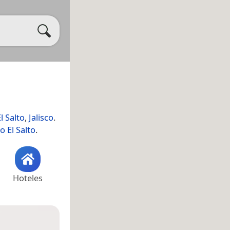
l Salto
,
Jalisco
.
 El Salto
.
Hoteles