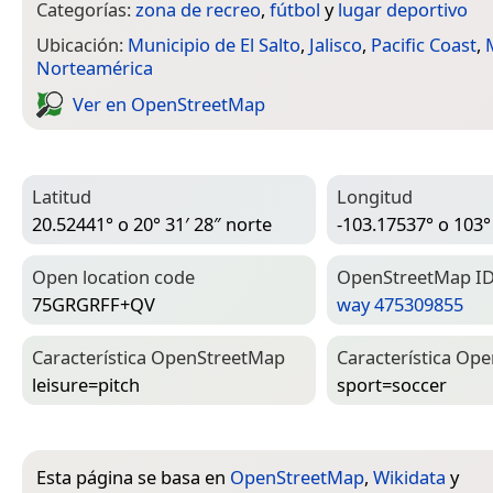
Categorías:
zona de recreo
,
fútbol
y
lugar deportivo
Ubicación:
Municipio de El Salto
,
Jalisco
,
Pacific Coast
,
Norteamérica
Ver en Open­Street­Map
Latitud
Longitud
20.52441° o 20° 31′ 28″ norte
-103.17537° o 103°
Open location code
Open­Street­Map I
75GRGRFF+QV
way 475309855
Característica Open­Street­Map
Característica Ope
leisure=­pitch
sport=­soccer
Esta página se basa en
OpenStreetMap
,
Wikidata
y