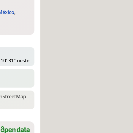
México
,
 10′ 31″ oeste
D
n­Street­Map