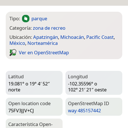
Tipo:
parque
Categoría:
zona de recreo
Ubicación:
Apatzingán
,
Michoacán
,
Pacific Coast
,
México
,
Norteamérica
Ver en Open­Street­Map
Latitud
Longitud
19.081° o 19° 4′ 52″
-102.35596° o
norte
102° 21′ 21″ oeste
Open location code
Open­Street­Map ID
75FV3JJV+CJ
way 485157442
Característica Open­