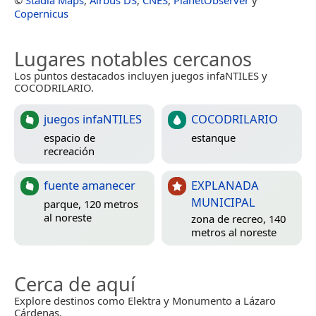
©
Stadia Maps
,
Airbus DS
,
CNES
,
PlanetObserver
y
Copernicus
Lugares notables cercanos
Los puntos destacados incluyen juegos infaNTILES y
COCODRILARIO.
juegos infaNTILES
COCODRILARIO
espacio de
estanque
recreación
fuente amanecer
EXPLANADA
MUNICIPAL
parque, 120 metros
al noreste
zona de recreo, 140
metros al noreste
Cerca de aquí
Explore destinos como Elektra y Monumento a Lázaro
Cárdenas.