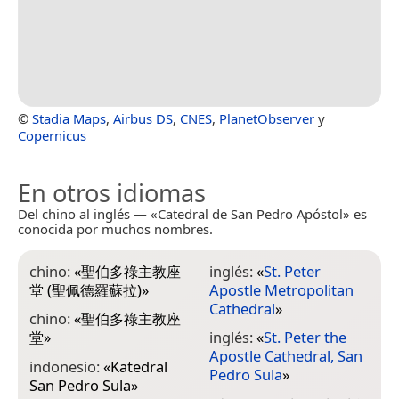
©
Stadia Maps
,
Airbus DS
,
CNES
,
PlanetObserver
y
Copernicus
En otros idiomas
Del chino al inglés — «Catedral de San Pedro Apóstol» es
conocida por muchos nombres.
chino:
«
聖伯多祿主教座
inglés:
«
St. Peter
堂 (聖佩德羅蘇拉)
»
Apostle Metropolitan
Cathedral
»
chino:
«
聖伯多祿主教座
堂
»
inglés:
«
St. Peter the
Apostle Cathedral, San
indonesio:
«
Katedral
Pedro Sula
»
San Pedro Sula
»