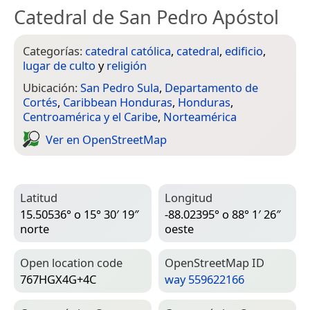
Catedral de San Pedro Apóstol
Categorías:
catedral católica
,
catedral
,
edificio
,
lugar de culto
y
religión
Ubicación:
San Pedro Sula
,
Departamento de
Cortés
,
Caribbean Honduras
,
Honduras
,
Centroamérica y el Caribe
,
Norteamérica
Ver en Open­Street­Map
Latitud
Longitud
15.50536° o 15° 30′ 19″
-88.02395° o 88° 1′ 26″
norte
oeste
Open location code
Open­Street­Map ID
767HGX4G+4C
way 559622166