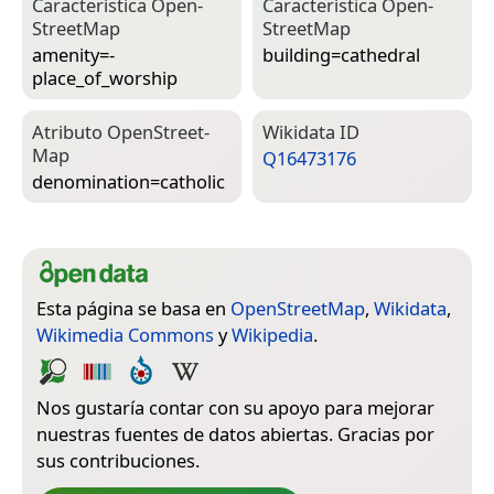
Característica Open­
Característica Open­
Street­Map
Street­Map
amenity=­
building=­cathedral
place_of_worship
Atributo Open­Street­
Wiki­data ID
Map
Q16473176
denomination=­catholic
Esta página se basa en
OpenStreetMap
,
Wikidata
,
Wikimedia Commons
y
Wikipedia
.
Nos gustaría contar con su apoyo para mejorar
nuestras fuentes de datos abiertas. Gracias por
sus contribuciones.