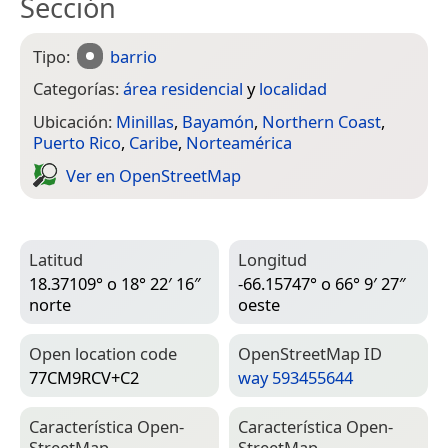
Sección
Tipo:
barrio
Categorías:
área residencial
y
localidad
Ubicación:
Minillas
,
Bayamón
,
Northern Coast
,
Puerto Rico
,
Caribe
,
Norteamérica
Ver en Open­Street­Map
Latitud
Longitud
18.37109° o 18° 22′ 16″
-66.15747° o 66° 9′ 27″
norte
oeste
Open location code
Open­Street­Map ID
77CM9RCV+C2
way 593455644
Característica Open­
Característica Open­
Street­Map
Street­Map