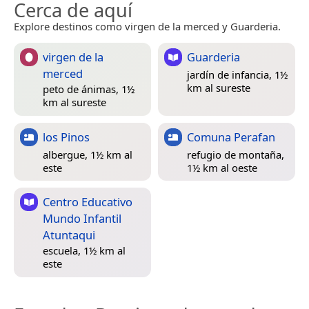
Cerca de aquí
Explore destinos como virgen de la merced y Guarderia.
virgen de la
Guarderia
merced
jardín de infancia, 1½
km al sureste
peto de ánimas, 1½
km al sureste
los Pinos
Comuna Perafan
albergue, 1½ km al
refugio de montaña,
este
1½ km al oeste
Centro Educativo
Mundo Infantil
Atuntaqui
escuela, 1½ km al
este