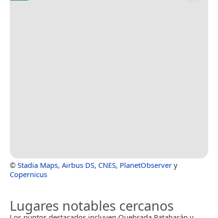
©
Stadia Maps
,
Airbus DS
,
CNES
,
PlanetObserver
y
Copernicus
Lugares notables cercanos
Los puntos destacados incluyen Quebrada Patabarán y