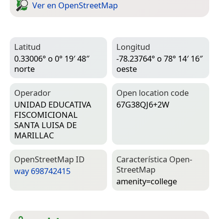
Ver en Open­Street­Map
Latitud
Longitud
0.33006° o 0° 19′ 48″
-78.23764° o 78° 14′ 16″
norte
oeste
Operador
Open location code
UNIDAD EDUCATIVA
67G38QJ6+2W
FISCOMICIONAL
SANTA LUISA DE
MARILLAC
Open­Street­Map ID
Característica Open­
Street­Map
way 698742415
amenity=­college