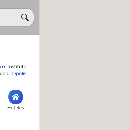
ico
. Instituto
 de
Cinépolis
Hoteles