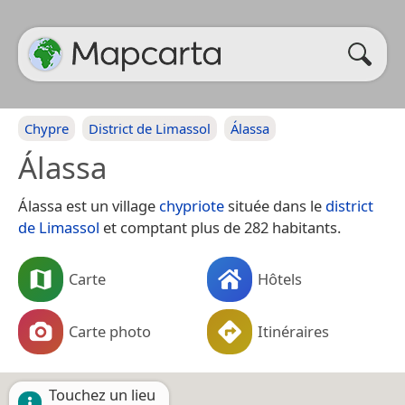
Chypre
District de Limassol
Álassa
Álassa
Álassa est un village
chypriote
située dans le
district
de Limassol
et comptant plus de 282 habitants.
Carte
Hôtels
Carte photo
Itinéraires
Touchez un lieu