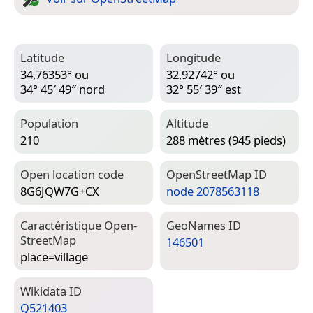
Latitude
Longitude
34,76353° ou
32,92742° ou
34° 45′ 49″ nord
32° 55′ 39″ est
Population
Altitude
210
288 mètres (945 pieds)
Open location code
Open­Street­Map ID
8G6JQW7G+CX
node 2078563118
Caractéristique Open­
Geo­Names ID
Street­Map
146501
place=­village
Wiki­data ID
Q521403