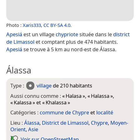
Photo :
Xaris333
,
CC BY-SA 4.0
.
Apesiá
est un village
chypriote
située dans le
district
de Limassol
et comptant plus de 474 habitants.
Apesiá
se trouve à 5 km au nord-est de Álassa.
Álassa
Type :
village
de 210 habitants
Aussi connu comme :
«
Halasa
», «
Halassa
»,
«
Kalassa
» et «
Khalassa
»
Catégories :
commune de Chypre
et
localité
Lieu :
Álassa
,
District de Limassol
,
Chypre
,
Moyen-
Orient
,
Asie
Voir sur Open­Street­Map