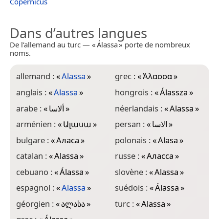
Copernicus
Dans d’autres langues
De l’allemand au turc — « Álassa » porte de nombreux
noms.
allemand :
«
Alassa
»
grec :
«
Άλασσα
»
anglais :
«
Alassa
»
hongrois :
«
Álassza
»
arabe :
«
ألاسا
»
néerlandais :
«
Alassa
»
arménien :
«
Ալասա
»
persan :
«
الاسا
»
bulgare :
«
Аласа
»
polonais :
«
Alasa
»
catalan :
«
Alassa
»
russe :
«
Аласса
»
cebuano :
«
Álassa
»
slovène :
«
Alassa
»
espagnol :
«
Alassa
»
suédois :
«
Álassa
»
géorgien :
«
ალასა
»
turc :
«
Alassa
»