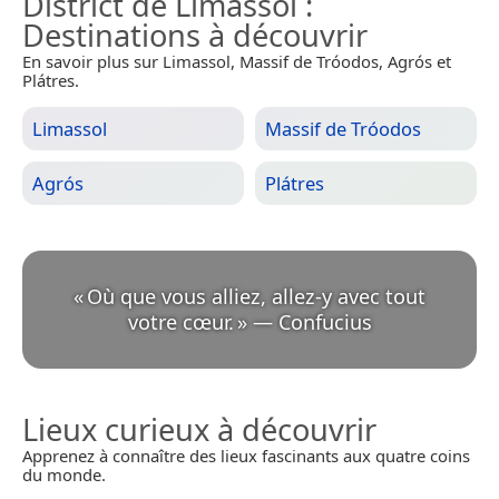
District de Limassol
:
Destinations à découvrir
En savoir plus sur Limassol, Massif de Tróodos, Agrós et
Plátres.
Limassol
Massif de Tróodos
Agrós
Plátres
«
Où que vous alliez, allez-y avec tout
votre cœur.
»
—
Confucius
Lieux curieux à découvrir
Apprenez à connaître des lieux fascinants aux quatre coins
du monde.