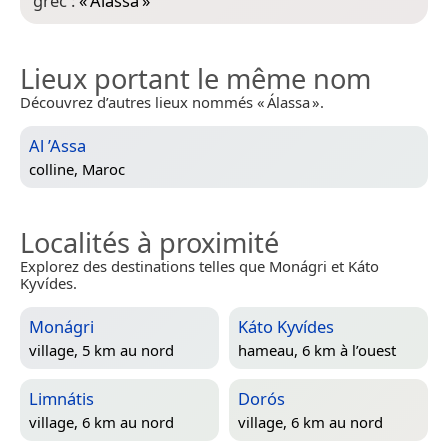
grec :
«
Álassa
»
Lieux portant le même nom
Découvrez d’autres lieux nommés « Álassa ».
Al ’Assa
colline,
Maroc
Localités à proximité
Explorez des destinations telles que Monágri et Káto
Kyvídes.
Monágri
Káto Kyvídes
village, 5 km au nord
hameau, 6 km à l’ouest
Limnátis
Dorós
village, 6 km au nord
village, 6 km au nord