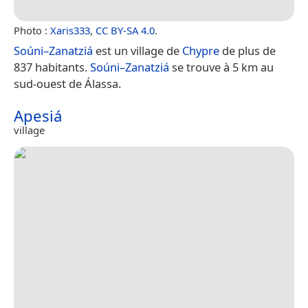
Photo :
Xaris333
,
CC BY-SA 4.0
.
Soúni–Zanatziá
est un village de
Chypre
de plus de
837 habitants.
Soúni–Zanatziá
se trouve à 5 km au
sud-ouest de Álassa.
Apesiá
village