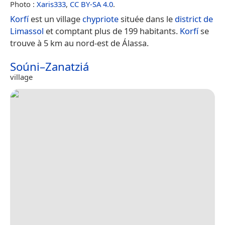
Photo :
Xaris333
,
CC BY-SA 4.0
.
Korfí
est un village
chypriote
située dans le
district de
Limassol
et comptant plus de 199 habitants.
Korfí
se
trouve à 5 km au nord-est de Álassa.
Soúni–Zanatziá
village