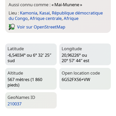
Aussi connu comme :
«
Mai-Munene
»
Lieu :
Kamonia
,
Kasai
,
République démocratique
du Congo
,
Afrique centrale
,
Afrique
Voir sur Open­Street­Map
Latitude
Longitude
-6,54034° ou 6° 32′ 25″
20,96226° ou
sud
20° 57′ 44″ est
Altitude
Open location code
567 mètres (1 860
6G52FX56+VW
pieds)
Geo­Names ID
210037