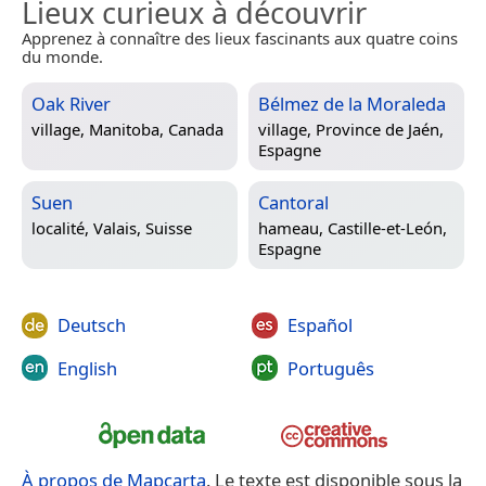
Lieux curieux à découvrir
Apprenez à connaître des lieux fascinants aux quatre coins
du monde.
Oak River
Bélmez de la Moraleda
village,
Manitoba, Canada
village,
Province de Jaén,
Espagne
Suen
Cantoral
localité,
Valais, Suisse
hameau,
Castille-et-León,
Espagne
Deutsch
Español
English
Português
À propos de Mapcarta
. Le texte est disponible sous la