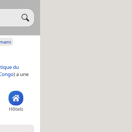
mami
tique du
 Congo
) a une
Hôtels