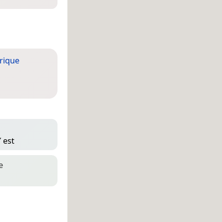
rique
 est
e