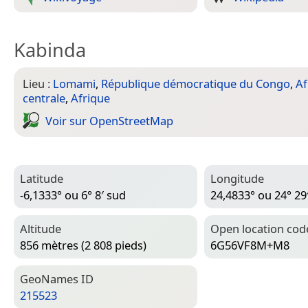
Kabinda
Lieu :
Lomami
,
République démocratique du Congo
,
Af
centrale
,
Afrique
Voir sur Open­Street­Map
Latitude
Longitude
-6,1333° ou 6° 8′ sud
24,4833° ou 24° 29′
Altitude
Open location cod
856 mètres (2 808 pieds)
6G56VF8M+M8
Geo­Names ID
215523