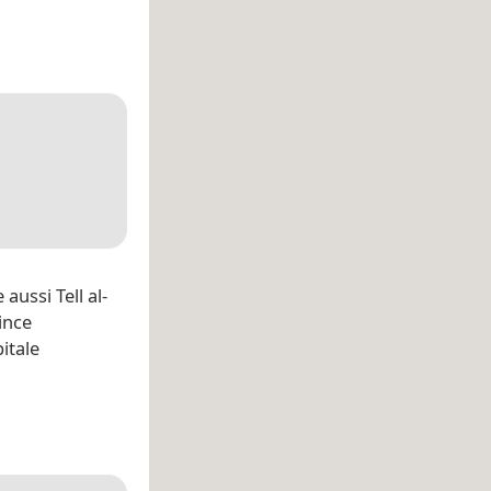
aussi Tell al-
ince
itale