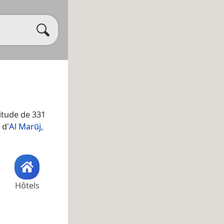
titude de 331
 d'
Al Marūj
,
Hôtels