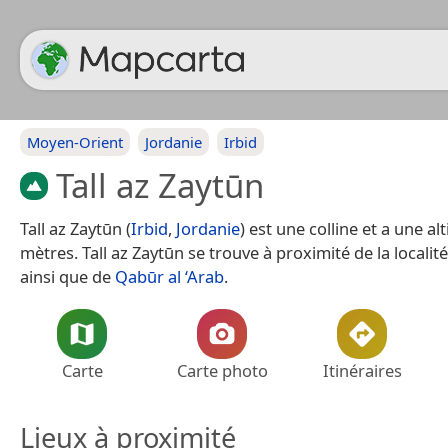
Moyen-Orient
Jordanie
Irbid
Tall az Zaytūn
Tall az Zaytūn (
Irbid
,
Jordanie
) est une colline et a une al
mètres. Tall az Zaytūn se trouve à proximité de la localité
ainsi que de
Qabūr al ‘Arab
.
Carte
Carte photo
Itinéraires
Lieux à proximité