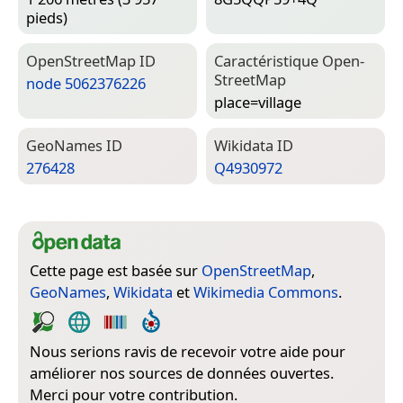
pieds)
Open­Street­Map ID
Caractéristique Open­
Street­Map
node 5062376226
place=­village
Geo­Names ID
Wiki­data ID
276428
Q4930972
Cette page est basée sur
OpenStreetMap
,
GeoNames
,
Wikidata
et
Wikimedia Commons
.
Nous serions ravis de recevoir votre aide pour
améliorer nos sources de données ouvertes.
Merci pour votre contribution.