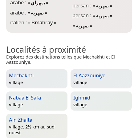
arabe :
«
بمهراي
»
persan :
«
بمهريه
»
arabe :
«
بمهريه
»
persan :
«
بمهریه
»
italien :
«
Bmahray
»
«
بمهريه
»
Localités à proximité
Explorez des destinations telles que Mechakhti et El
Aazzouniye.
Mechakhti
El Aazzouniye
village
village
Nabaa El Safa
Ighmid
village
village
Ain Zhalta
village, 2½ km au sud-
ouest