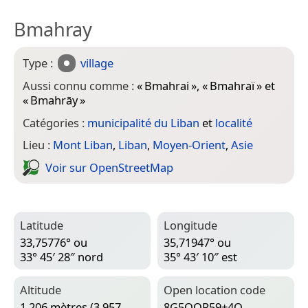
Bmahray
Type :
village
Aussi connu comme :
«
Bmahrai
», «
Bmahraï
» et
«
Bmahrāy
»
Catégories :
municipalité du Liban
et
localité
Lieu :
Mont Liban
,
Liban
,
Moyen-Orient
,
Asie
Voir sur Open­Street­Map
Latitude
Longitude
33,75776° ou
35,71947° ou
33° 45′ 28″ nord
35° 43′ 10″ est
Altitude
Open location code
1 206 mètres (3 957
8G5QQP59+4Q