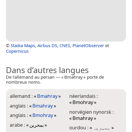
©
Stadia Maps
,
Airbus DS
,
CNES
,
PlanetObserver
et
Copernicus
Dans d’autres langues
De l’allemand au persan — « Bmahray » porte de
nombreux noms.
allemand :
«
Bmahray
»
néerlandais :
«
Bmohray
»
anglais :
«
Bmahray
»
norvégien nynorsk :
anglais :
«
Bmohray
»
«
Bmahray
»
arabe :
«
بمحرين
»
ourdou :
«
بمہریہ
»