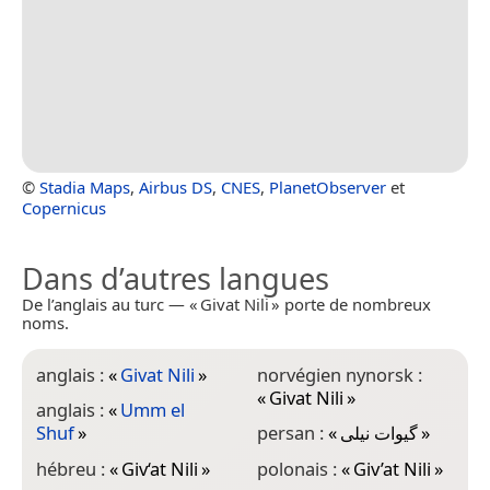
©
Stadia Maps
,
Airbus DS
,
CNES
,
PlanetObserver
et
Copernicus
Dans d’autres langues
De l’anglais au turc — « Givat Nili » porte de nombreux
noms.
anglais :
«
Givat Nili
»
norvégien nynorsk :
«
Givat Nili
»
anglais :
«
Umm el
Shuf
»
persan :
«
گیوات نیلی
»
hébreu :
«
Giv‘at Nili
»
polonais :
«
Giv’at Nili
»