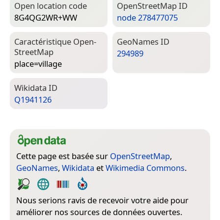
Open location code
Open­Street­Map ID
8G4QG2WR+WW
node 278477075
Caractéristique Open­
Geo­Names ID
Street­Map
294989
place=­village
Wiki­data ID
Q1941126
Cette page est basée sur
OpenStreetMap
,
GeoNames
,
Wikidata
et
Wikimedia Commons
.
Nous serions ravis de recevoir votre aide pour
améliorer nos sources de données ouvertes.