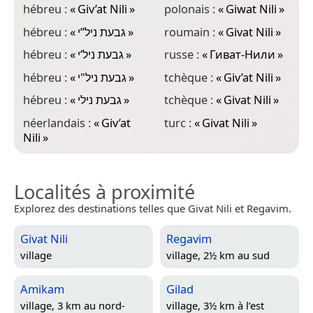
hébreu :
«
Giv’at Nili
»
polonais :
«
Giwat Nili
»
hébreu :
«
גבעת ניל’’י
»
roumain :
«
Givat Nili
»
hébreu :
«
גבעת ניל’י
»
russe :
«
Гиват-Нили
»
hébreu :
«
גבעת ניל"י
»
tchèque :
«
Giv’at Nili
»
hébreu :
«
גבעת נילי
»
tchèque :
«
Givat Nili
»
néerlandais :
«
Giv’at
turc :
«
Givat Nili
»
Nili
»
Localités à proximité
Explorez des destinations telles que Givat Nili et Regavim.
Givat Nili
Regavim
village
village, 2½ km au sud
Amikam
Gilad
village, 3 km au nord-
village, 3½ km à l’est