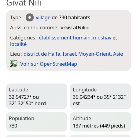
Givat Nili
Type :
village
de 730 habitants
Aussi connu comme :
«
Giv`atNili
»
Catégories :
établissement humain
,
moshav
et
localité
Lieu :
district de Haïfa
,
Israël
,
Moyen-Orient
,
Asie
Voir sur Open­Street­Map
Latitude
Longitude
32,54727° ou
35,04234° ou 35° 2′ 32″
32° 32′ 50″ nord
est
Population
Altitude
730
137 mètres (449 pieds)