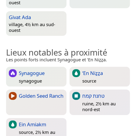
ouest
Givat Ada
village, 4½ km au sud-
ouest
Lieux notables à proximité
Les points forts incluent Synagogue et ‘En Niẕẕa.
Synagogue
‘En Niẕẕa
synagogue
source
Golden Seed Ranch
טחנת קמח
ruine, 2½ km au
nord-est
Ein Amiakm
source, 2½ km au