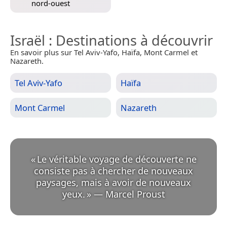
nord-ouest
Israël
: Destinations à découvrir
En savoir plus sur Tel Aviv-Yafo, Haïfa, Mont Carmel et
Nazareth.
Tel Aviv-Yafo
Haïfa
Mont Carmel
Nazareth
«
Le véritable voyage de découverte ne
consiste pas à chercher de nouveaux
paysages, mais à avoir de nouveaux
yeux.
»
—
Marcel Proust