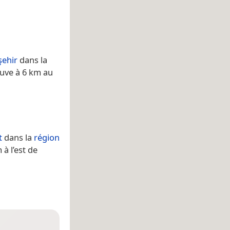
şehir
dans la
uve à 6 km au
t
dans la
région
à l’est de