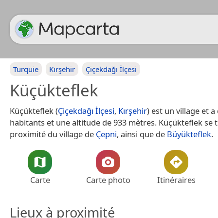
Turquie
Kırşehir
Çiçekdağı İlçesi
Küçükteflek
Küçükteflek (
Çiçekdağı İlçesi
,
Kırşehir
) est un village et 
habitants et une altitude de 933 mètres. Küçükteflek se 
proximité du village de
Çepni
, ainsi que de
Büyükteflek
.
Carte
Carte photo
Itinéraires
Lieux à proximité