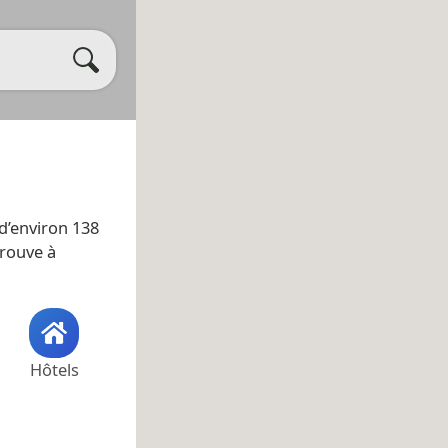
a d’environ 138
trouve à
Hôtels