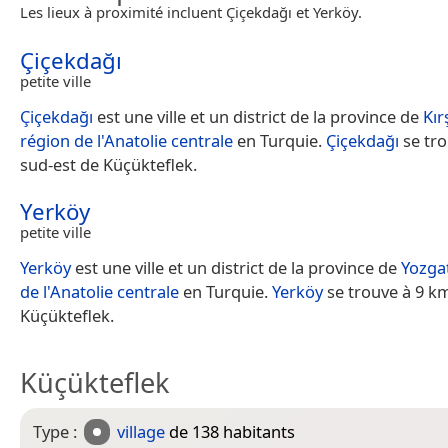
Les lieux à proximité incluent Çiçekdağı et Yerköy.
Çiçekdağı
petite ville
Çiçekdağı
est une ville et un district de la province de
Kır
région de l'Anatolie centrale
en Turquie.
Çiçekdağı
se tro
sud-est de Küçükteflek.
Yerköy
petite ville
Yerköy
est une ville et un district de la province de
Yozga
de l'Anatolie centrale
en Turquie.
Yerköy
se trouve à 9 km 
Küçükteflek.
Küçükteflek
Type :
village
de 138 habitants