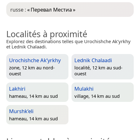
russe :
«
Перевал Местиа
»
Localités à proximité
Explorez des destinations telles que Urochishche Ak’yrkhy
et Lednik Chalaadi.
Urochishche Ak’yrkhy
Lednik Chalaadi
zone, 12 km au nord-
localité, 12 km au sud-
ouest
ouest
Lakhiri
Mulakhi
hameau, 14 km au sud
village, 14 km au sud
Murshk’eli
hameau, 14 km au sud