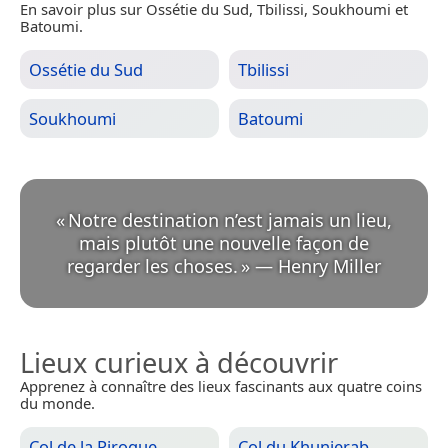
En savoir plus sur Ossétie du Sud, Tbilissi, Soukhoumi et
Batoumi.
Ossétie du Sud
Tbilissi
Soukhoumi
Batoumi
«
Notre destination n’est jamais un lieu,
mais plutôt une nouvelle façon de
regarder les choses.
»
—
Henry Miller
Lieux curieux à découvrir
Apprenez à connaître des lieux fascinants aux quatre coins
du monde.
Col de la Pirogue
Col du Khunjerab