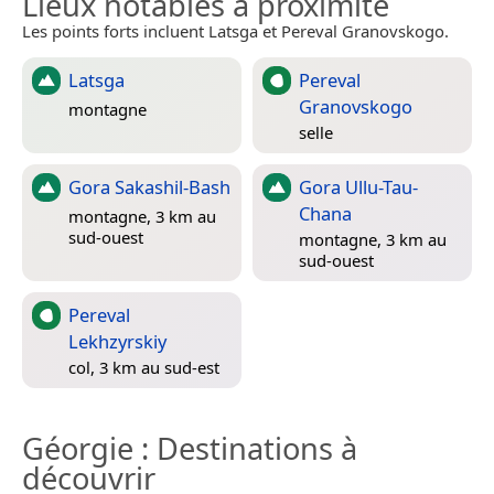
Lieux notables à proximité
Les points forts incluent Latsga et Pereval Granovskogo.
Latsga
Pereval
Granovskogo
montagne
selle
Gora Sakashil-Bash
Gora Ullu-Tau-
Chana
montagne, 3 km au
sud-ouest
montagne, 3 km au
sud-ouest
Pereval
Lekhzyrskiy
col, 3 km au sud-est
Géorgie
: Destinations à
découvrir