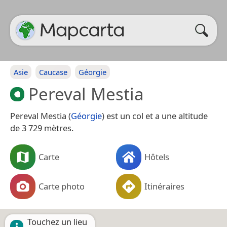
Asie
Caucase
Géorgie
Pereval Mestia
Pereval Mestia (
Géorgie
) est un col et a une altitude
de 3 729 mètres.
Carte
Hôtels
Carte photo
Itinéraires
Touchez un lieu