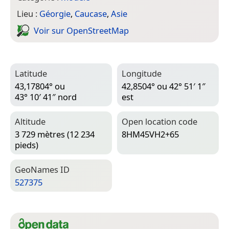
Lieu :
Géorgie
,
Caucase
,
Asie
Voir sur Open­Street­Map
Latitude
Longitude
43,17804° ou
42,8504° ou 42° 51′ 1″
43° 10′ 41″ nord
est
Altitude
Open location code
3 729 mètres (12 234
8HM45VH2+65
pieds)
Geo­Names ID
527375