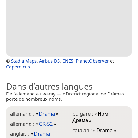
©
Stadia Maps
,
Airbus DS
,
CNES
,
PlanetObserver
et
Copernicus
Dans d’autres langues
De l’allemand au waray — « District régional de Dráma »
porte de nombreux noms.
allemand :
«
Drama
»
bulgare :
«
Ном
c
Драма
»
allemand :
«
GR-52
»
c
catalan :
«
Drama
»
D
anglais :
«
Drama