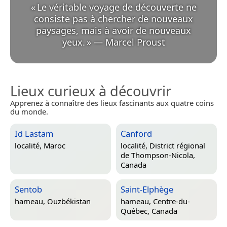
«
Le véritable voyage de découverte ne
consiste pas à chercher de nouveaux
paysages, mais à avoir de nouveaux
yeux.
»
—
Marcel Proust
Lieux curieux à découvrir
Apprenez à connaître des lieux fascinants aux quatre coins
du monde.
Id Lastam
Canford
localité,
Maroc
localité,
District régional
de Thompson-Nicola,
Canada
Sentob
Saint-Elphège
hameau,
Ouzbékistan
hameau,
Centre-du-
Québec, Canada