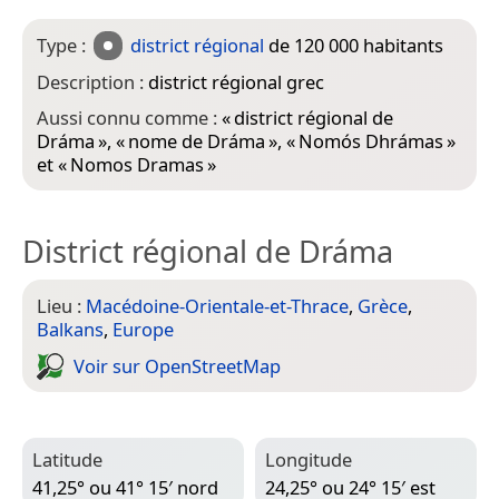
Type :
district régional
de 120 000 habitants
Description :
district régional grec
Aussi connu comme :
«
district régional de
Dráma
», «
nome de Dráma
», «
Nomós Dhrámas
»
et «
Nomos Dramas
»
District régional de Dráma
Lieu :
Macédoine-Orientale-et-Thrace
,
Grèce
,
Balkans
,
Europe
Voir sur Open­Street­Map
Latitude
Longitude
41,25° ou 41° 15′ nord
24,25° ou 24° 15′ est