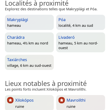
Localités à proximité
Explorez des destinations telles que Makryplági et Póa.
Makryplági
Póa
hameau
localité, 4 km au sud
Charádra
Livaderó
hameau, 4½ km au nord
hameau, 5 km au nord-
ouest
Taxiárches
village, 6 km au sud-ouest
Lieux notables à proximité
Les points forts incluent Xilokópos et Mavrolíthi.
Xilokópos
Mavrolíthi
ruine
ruine