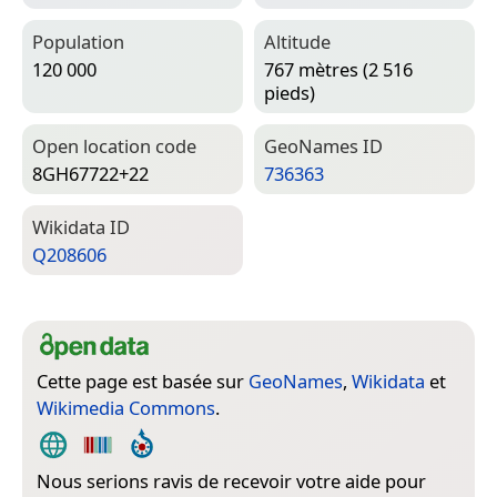
Population
Altitude
120 000
767 mètres (2 516
pieds)
Open location code
Geo­Names ID
8GH67722+22
736363
Wiki­data ID
Q208606
Cette page est basée sur
GeoNames
,
Wikidata
et
Wikimedia Commons
.
Nous serions ravis de recevoir votre aide pour