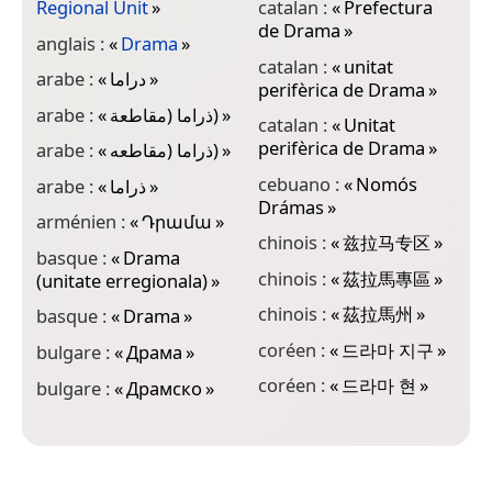
Regional Unit
»
catalan :
«
Prefectura
d
de Drama
»
anglais :
«
Drama
»
e
catalan :
«
unitat
arabe :
«
دراما
»
e
perifèrica de Drama
»
p
arabe :
«
ذراما (مقاطعة)
»
catalan :
«
Unitat
e
perifèrica de Drama
»
arabe :
«
ذراما (مقاطعه)
»
p
cebuano :
«
Nomós
arabe :
«
ذراما
»
e
Drámas
»
p
arménien :
«
Դրամա
»
chinois :
«
兹拉马专区
»
e
basque :
«
Drama
chinois :
«
茲拉馬專區
»
R
(unitate erregionala)
»
chinois :
«
茲拉馬州
»
e
basque :
«
Drama
»
coréen :
«
드라마 지구
»
e
bulgare :
«
Драма
»
p
coréen :
«
드라마 현
»
bulgare :
«
Драмско
»
f