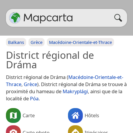
Balkans
Grèce
Macédoine-Orientale-et-Thrace
District régional de
Dráma
District régional de Dráma (
Macédoine-Orientale-et-
Thrace
,
Grèce
). District régional de Dráma se trouve à
proximité du hameau de
Makryplági
, ainsi que de la
localité de
Póa
.
Carte
Hôtels
Carte photo
Itinéraires