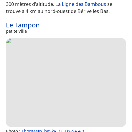
300 mètres d'altitude.
La Ligne des Bambous
se
trouve à 4 km au nord-ouest de Bérive les Bas.
Le Tampon
petite ville
Photo :
ThomasInTheSky
,
CC BY-SA 4.0
.