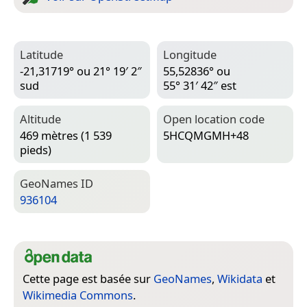
Latitude
Longitude
-21,31719° ou 21° 19′ 2″
55,52836° ou
sud
55° 31′ 42″ est
Altitude
Open location code
469 mètres (1 539
5HCQMGMH+48
pieds)
Geo­Names ID
936104
Cette page est basée sur
GeoNames
,
Wikidata
et
Wikimedia Commons
.