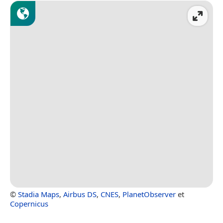
©
Stadia Maps
,
Airbus DS
,
CNES
,
PlanetObserver
et
Copernicus