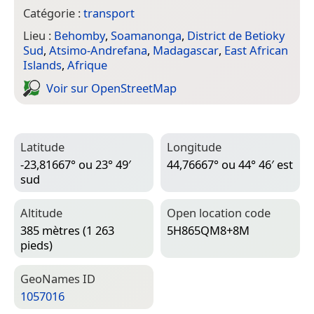
Catégorie :
transport
Lieu :
Behomby
,
Soamanonga
,
District de Betioky
Sud
,
Atsimo-Andrefana
,
Madagascar
,
East African
Islands
,
Afrique
Voir sur Open­Street­Map
Latitude
Longitude
-23,81667° ou 23° 49′
44,76667° ou 44° 46′ est
sud
Altitude
Open location code
385 mètres (1 263
5H865QM8+8M
pieds)
Geo­Names ID
1057016