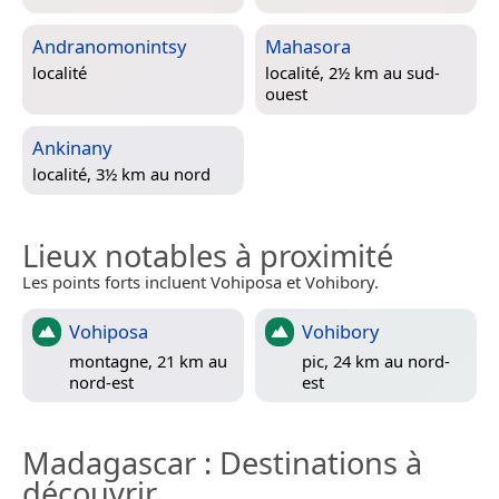
Andranomonintsy
Mahasora
localité
localité, 2½ km au sud-
ouest
Ankinany
localité, 3½ km au nord
Lieux notables à proximité
Les points forts incluent Vohiposa et Vohibory.
Vohiposa
Vohibory
montagne, 21 km au
pic, 24 km au nord-
nord-est
est
Madagascar
: Destinations à
découvrir