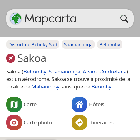
District de Betioky Sud
Soamanonga
Behomby
Sakoa
Sakoa (
Behomby
,
Soamanonga
,
Atsimo-Andrefana
)
est un aérodrome. Sakoa se trouve à proximité de la
localité de
Mahanintsy
, ainsi que de
Beomby
.
Carte
Hôtels
Carte photo
Itinéraires