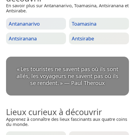
En savoir plus sur Antananarivo, Toamasina, Antsiranana et
Antsirabe.
Antananarivo
Toamasina
Antsiranana
Antsirabe
«
Les touristes ne savent pas où ils sont
allés, les voyageurs ne savent pas où ils
se rendent.
»
—
Paul Theroux
Lieux curieux à découvrir
Apprenez à connaître des lieux fascinants aux quatre coins
du monde.