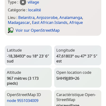
Type :
village
Catégorie :
localité
Lieu :
Belanitra
,
Anjozorobe
,
Analamanga
,
Madagascar
,
East African Islands
,
Afrique
Voir sur Open­Street­Map
Latitude
Longitude
-18,38493° ou 18° 23′ 6″
47,61803° ou 47° 37′ 5″
sud
est
Altitude
Open location code
967 mètres (3 173
5HH9JJ89+26
pieds)
Open­Street­Map ID
Caractéristique Open­
Street­Map
node 9551034009
place=­village