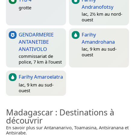
Andranofotsy
grotte
lac, 2½ km au nord-
ouest
GENDARMERIE
Farihy
ANTANETIBE
Amandrohana
ANATIVOLO
lac, 9 km au sud-
ouest
commissariat de
police, 7 km à l’ouest
Farihy Amaroelatra
lac, 9 km au sud-
ouest
Madagascar
: Destinations à
découvrir
En savoir plus sur Antananarivo, Toamasina, Antsiranana et
Antsirabe.