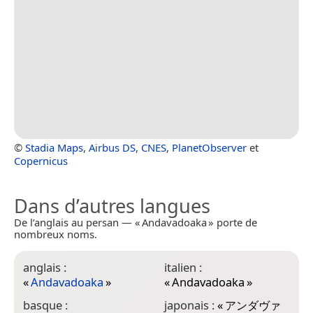
©
Stadia Maps
,
Airbus DS
,
CNES
,
PlanetObserver
et
Copernicus
Dans d’autres langues
De l’anglais au persan — « Andavadoaka » porte de
nombreux noms.
anglais :
italien :
«
Andavadoaka
»
«
Andavadoaka
»
basque :
japonais :
«
アンダヴァ