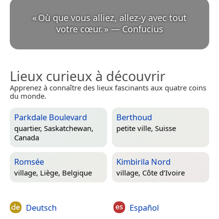
«
Où que vous alliez, allez-y avec tout
votre cœur.
»
—
Confucius
Lieux curieux à découvrir
Apprenez à connaître des lieux fascinants aux quatre coins
du monde.
Parkdale Boulevard
Berthoud
quartier,
Saskatchewan,
petite ville,
Suisse
Canada
Romsée
Kimbirila Nord
village,
Liège, Belgique
village,
Côte d’Ivoire
Deutsch
Español