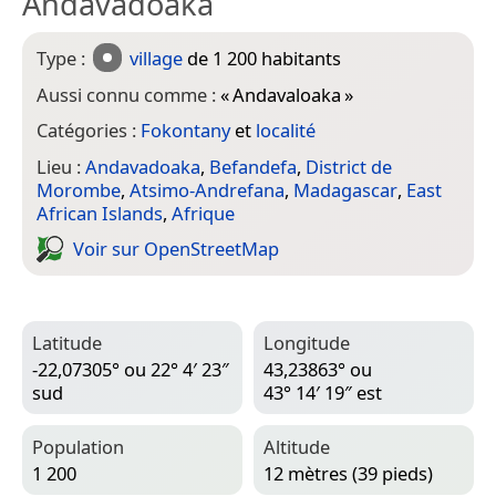
Andavadoaka
Type :
village
de 1 200 habitants
Aussi connu comme :
«
Andavaloaka
»
Catégories :
Fokontany
et
localité
Lieu :
Andavadoaka
,
Befandefa
,
District de
Morombe
,
Atsimo-Andrefana
,
Madagascar
,
East
African Islands
,
Afrique
Voir sur Open­Street­Map
Latitude
Longitude
-22,07305° ou 22° 4′ 23″
43,23863° ou
sud
43° 14′ 19″ est
Population
Altitude
1 200
12 mètres (39 pieds)