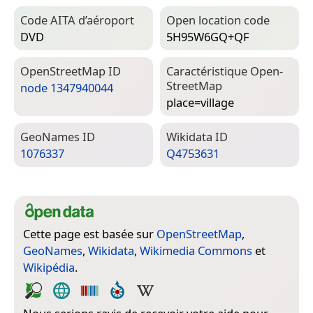
Code AITA d’aéroport
Open location code
DVD
5H95W6GQ+QF
Open­Street­Map ID
Caractéristique Open­
Street­Map
node 1347940044
place=­village
Geo­Names ID
Wiki­data ID
1076337
Q4753631
Cette page est basée sur
OpenStreetMap
,
GeoNames
,
Wikidata
,
Wikimedia Commons
et
Wikipédia
.