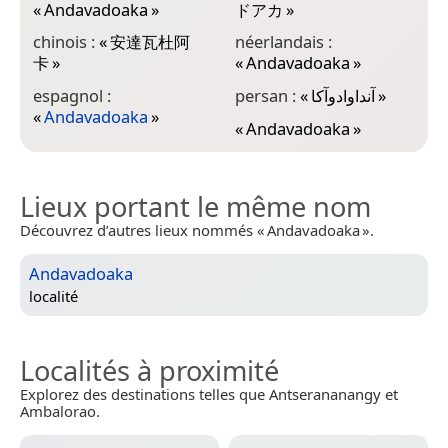
«
Andavadoaka
»
ドアカ
»
chinois :
«
安達瓦杜阿
néerlandais :
卡
»
«
Andavadoaka
»
espagnol :
persan :
«
آنداوادوآکا
»
«
Andavadoaka
»
«
Andavadoaka
»
Lieux portant le même nom
Découvrez d’autres lieux nommés « Andavadoaka ».
Andavadoaka
localité
Localités à proximité
Explorez des destinations telles que Antserananangy et
Ambalorao.