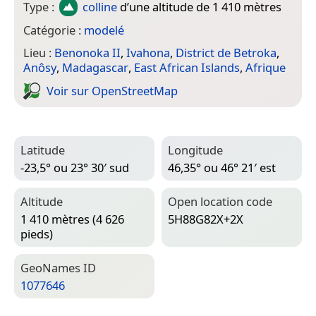
Type :
colline
d’une altitude de 1 410 mètres
Catégorie :
modelé
Lieu :
Benonoka II
,
Ivahona
,
District de Betroka
,
Anôsy
,
Madagascar
,
East African Islands
,
Afrique
Voir sur Open­Street­Map
Latitude
Longitude
-23,5° ou 23° 30′ sud
46,35° ou 46° 21′ est
Altitude
Open location code
1 410 mètres (4 626
5H88G82X+2X
pieds)
Geo­Names ID
1077646