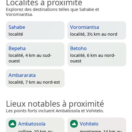
Localités à proximité
Explorez des destinations telles que Sahabe et
Voromiantsa.
Sahabe
Voromiantsa
localité
localité, 3½ km au nord
Bepeha
Betoho
localité, 4 km au sud-
localité, 6 km au nord-
ouest
ouest
Ambararata
localité, 7 km au nord-est
Lieux notables à proximité
Les points forts incluent Ambatosola et Vohitelo.
Ambatosola
Vohitelo
colline, 10 km au
montagne, 14 km au