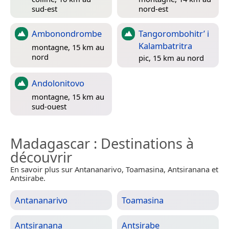
sud-est
nord-est
Ambonondrombe
Tangorombohitr’ i
Kalambatritra
montagne, 15 km au
nord
pic, 15 km au nord
Andolonitovo
montagne, 15 km au
sud-ouest
Madagascar
: Destinations à
découvrir
En savoir plus sur Antananarivo, Toamasina, Antsiranana et
Antsirabe.
Antananarivo
Toamasina
Antsiranana
Antsirabe