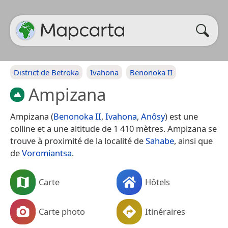
District de Betroka
Ivahona
Benonoka II
Ampizana
Ampizana (
Benonoka II
,
Ivahona
,
Anôsy
) est une
colline et a une altitude de 1 410 mètres. Ampizana se
trouve à proximité de la localité de
Sahabe
, ainsi que
de
Voromiantsa
.
Carte
Hôtels
Carte photo
Itinéraires