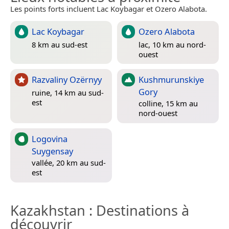
Les points forts incluent Lac Koybagar et Ozero Alabota.
Lac Koybagar
Ozero Alabota
8 km au sud-est
lac, 10 km au nord-
ouest
Razvaliny Ozërnyy
Kushmurunskiye
Gory
ruine, 14 km au sud-
est
colline, 15 km au
nord-ouest
Logovina
Suygensay
vallée, 20 km au sud-
est
Kazakhstan
: Destinations à
découvrir