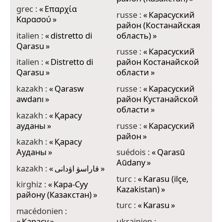
grec :
«
Επαρχία
russe :
«
Карасуский
Καρασού
»
район (Костанайская
italien :
«
distretto di
область)
»
Qarasu
»
russe :
«
Карасуский
italien :
«
Distretto di
район Костанайской
Qarasu
»
области
»
kazakh :
«
Qarasw
russe :
«
Карасуский
awdanı
»
район Кустанайской
области
»
kazakh :
«
Қарасу
ауданы
»
russe :
«
Карасуский
район
»
kazakh :
«
Қарасу
Ауданы
»
suédois :
«
Qarasū
Aūdany
»
kazakh :
«
قاراسۋ اۋدانى
»
turc :
«
Karasu (ilçe,
kirghiz :
«
Кара-Суу
Kazakistan)
»
району (Казакстан)
»
turc :
«
Karasu
»
macédonien :
«
Карасу
»
ukrainien :