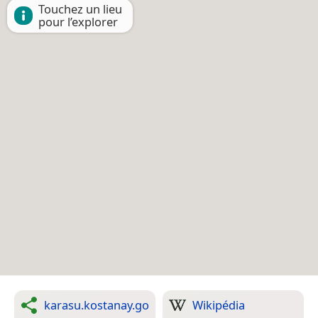
Touchez un lieu
pour l’explorer
karasu.kostanay.go
Wikipédia