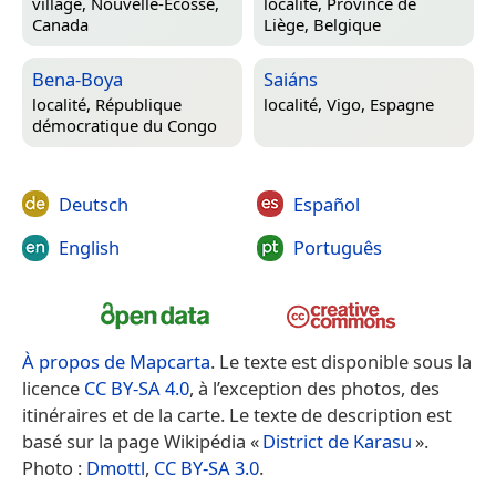
village,
Nouvelle-Écosse,
localité,
Province de
Canada
Liège, Belgique
Bena-Boya
Saiáns
localité,
République
localité,
Vigo, Espagne
démocratique du Congo
Deutsch
Español
English
Português
À propos de Mapcarta
. Le texte est disponible sous la
licence
CC BY-SA 4.0
, à l’exception des photos, des
itinéraires et de la carte. Le texte de description est
basé sur la page Wikipédia «
District de Karasu
».
Photo :
Dmottl
,
CC BY-SA 3.0
.