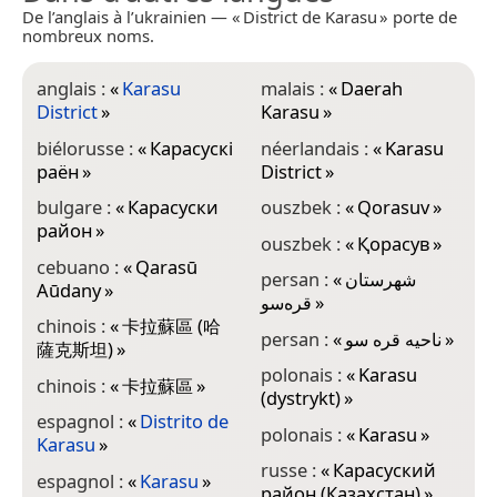
De l’anglais à l’ukrainien — « District de Karasu » porte de
nombreux noms.
anglais :
«
Karasu
malais :
«
Daerah
District
»
Karasu
»
biélorusse :
«
Карасускі
néerlandais :
«
Karasu
раён
»
District
»
bulgare :
«
Карасуски
ouszbek :
«
Qorasuv
»
район
»
ouszbek :
«
Қорасув
»
cebuano :
«
Qarasū
persan :
«
شهرستان
Aūdany
»
قره‌سو
»
chinois :
«
卡拉蘇區 (哈
persan :
«
ناحیه قره سو
»
薩克斯坦)
»
polonais :
«
Karasu
chinois :
«
卡拉蘇區
»
(dystrykt)
»
espagnol :
«
Distrito de
polonais :
«
Karasu
»
Karasu
»
russe :
«
Карасуский
espagnol :
«
Karasu
»
район (Казахстан)
»