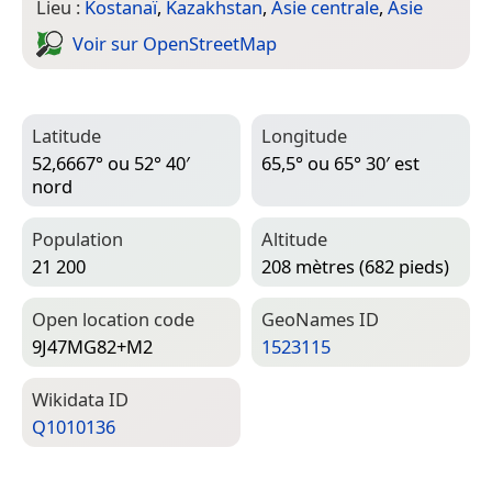
Lieu :
Kostanaï
,
Kazakhstan
,
Asie centrale
,
Asie
Voir sur Open­Street­Map
Latitude
Longitude
52,6667° ou 52° 40′
65,5° ou 65° 30′ est
nord
Population
Altitude
21 200
208 mètres (682 pieds)
Open location code
Geo­Names ID
9J47MG82+M2
1523115
Wiki­data ID
Q1010136